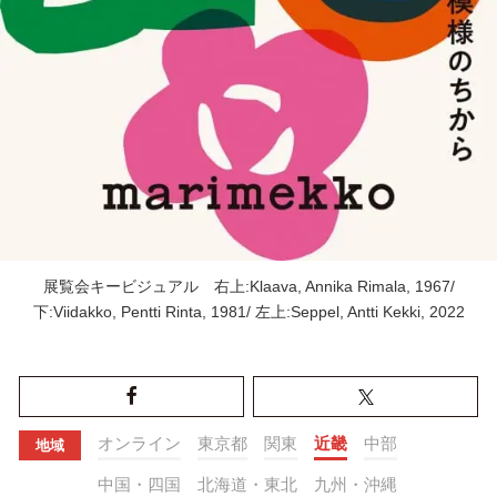
展覧会キービジュアル 右上:Klaava, Annika Rimala, 1967/
下:Viidakko, Pentti Rinta, 1981/ 左上:Seppel, Antti Kekki, 2022
オンライン
東京都
関東
近畿
中部
地域
中国・四国
北海道・東北
九州・沖縄