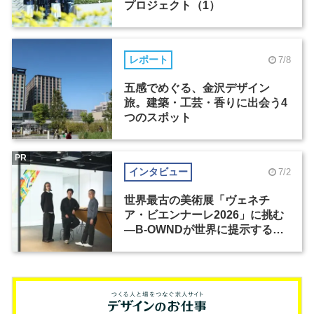
プロジェクト（1）
レポート
7/8
五感でめぐる、金沢デザイン
旅。建築・工芸・香りに出会う4
つのスポット
PR
インタビュー
7/2
世界最古の美術展「ヴェネチ
ア・ビエンナーレ2026」に挑む
―B-OWNDが世界に提示する美
の基準とは？（前編）