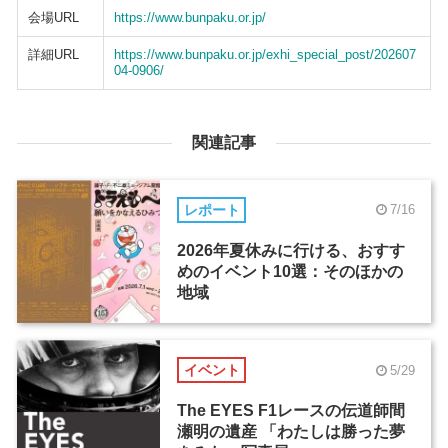
会場URL
https://www.bunpaku.or.jp/
詳細URL
https://www.bunpaku.or.jp/exhi_special_post/202607
04-0906/
関連記事
レポート
7/16
2026年夏休みに行ける、おすす
めのイベント10選：そのほかの
地域
イベント
5/29
The EYES F1レースの伝道師間
瀬明の遺産 「わたしは勝った夢