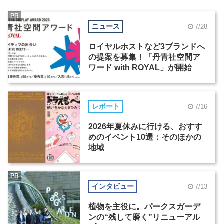
PR
ニュース
7/28
ロイヤルホストなど3ブランドへ
の提案を募集！「丹青社空間ア
ワード with ROYAL」が開始
レポート
7/16
2026年夏休みに行ける、おすす
めのイベント10選：そのほかの
地域
PR
インタビュー
7/13
植物を主役に。パークスガーデ
ンの“残して磨く”リニューアル