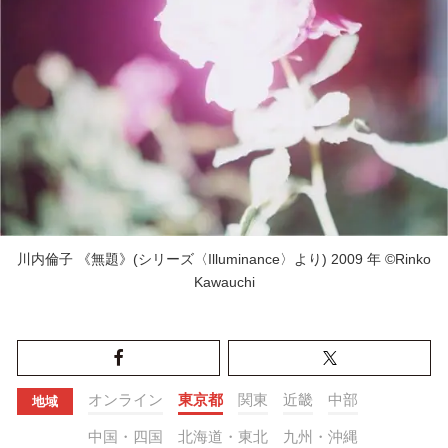
川内倫子 《無題》(シリーズ〈Illuminance〉より) 2009 年 ©Rinko
Kawauchi
オンライン
東京都
関東
近畿
中部
地域
中国・四国
北海道・東北
九州・沖縄