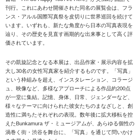
刊行。これにあわせ開催された同名の展覧会は、フラ
ンス・アルル国際写真祭を皮切りに世界巡回を続けて
います。いずれも、新たな角度から日本の写真表現を
辿り、その歴史を見直す画期的な出来事として高く評
価されています。
その凱旋記念となる本展は、出品作家・展示内容を拡
大し30名の女性写真家を紹介するものです。「写真」
という枠組みを超え、インスタレーション、コラージ
ュ、映像など、多様なアプローチによる作品約200点
が一堂に集結。記憶、身体、日常、ジェンダーなど、
様々なテーマに向けられた彼女たちのまなざしと、創
造性に満ちたそれぞれの表現。数年後に拡大移転を控
えたBunkamura ザ・ミュージアムが、あらゆる個性の
渦巻く街・渋谷を舞台に、「写真」を通じて問いかけ