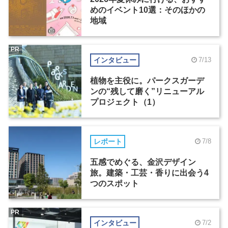
めのイベント10選：そのほかの
地域
PR
インタビュー
7/13
植物を主役に。パークスガーデ
ンの“残して磨く”リニューアル
プロジェクト（1）
レポート
7/8
五感でめぐる、金沢デザイン
旅。建築・工芸・香りに出会う4
つのスポット
PR
インタビュー
7/2