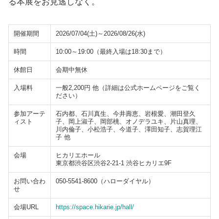
る本展をお見逃しなく。
開催期間
2026/07/04(土)～2026/08/26(水)
時間
10:00～19:00（最終入場は18:30まで）
休館日
会期中無休
入場料
一般2,200円 他（詳細は公式ホームページをご覧く
ださい）
参加アーテ
石内都、石川真生、今井壽恵、岩根愛、潮田登久
ィスト
子、岡上淑子、岡部桃、オノデラユキ、片山真理、
川内倫子、小松浩子、今道子、澤田知子、志賀理江
子 他
会場
ヒカリエホール
東京都渋谷区渋谷2-21-1 渋谷ヒカリエ9F
お問い合わ
050-5541-8600（ハローダイヤル）
せ
会場URL
https://space.hikarie.jp/hall/