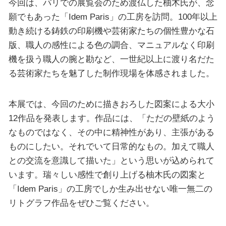
今回は、パリでの展覧会のため渡仏した柚木氏が、念
願でもあった「Idem Paris」の工房を訪問。100年以上
動き続ける鋳鉄の印刷機や芸術家たちの個性豊かな石
版、職人の感性による色の調合、マニュアルなく印刷
機を扱う職人の腕と勘など、一世紀以上に渡り名だた
る芸術家たちを魅了した制作現場を体感されました。
本展では、今回のために描きおろした図案による大小
12作品を発表します。作品には、「ただの壁紙のよう
なものではなく、その中に精神性があり、主張がある
ものにしたい。それでいて日常的なもの。加えて職人
との交流を意識して描いた」という思いが込められて
います。瑞々しい感性で創り上げる柚木氏の図案と
「Idem Paris」の工房でしか生み出せない唯一無二の
リトグラフ作品をぜひご覧ください。