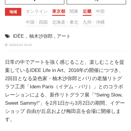
オンライン
東京都
関東
近畿
中部
地域
中国・四国
北海道・東北
九州・沖縄
IDÉE
,
柚木沙弥郎
,
アート
2020/2/13 10:20
日常の中でアートを強く感じること、楽しむことを提
案しているIDEE Life in Art。2016年の開催につづき、
2回目となる染色家・柚木沙弥郎とパリの老舗リトグ
ラフ工房「Idem Paris（イデム・パリ）」とのコラボ
レーションによる、新作リトグラフ展「“Swing Slow,
Sweet Sammy!”」を2月1日から3月2日の期間、イデー
ショップ 自由が丘店および梅田店を会場に開催しま
す。