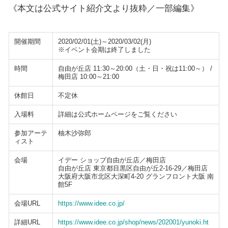
《本文は公式サイト紹介文より抜粋／一部編集》
開催期間
2020/02/01(土)～2020/03/02(月)
※イベント会期は終了しました
時間
自由が丘店 11:30～20:00（土・日・祝は11:00～） /
梅田店 10:00～21:00
休館日
不定休
入場料
詳細は公式ホームページをご覧ください
参加アーテ
柚木沙弥郎
ィスト
会場
イデー ショップ自由が丘店／梅田店
自由が丘店 東京都目黒区自由が丘2-16-29／梅田店
大阪府大阪市北区大深町4-20 グランフロント大阪 南
館5F
会場URL
https://www.idee.co.jp/
詳細URL
https://www.idee.co.jp/shop/news/202001/yunoki.ht