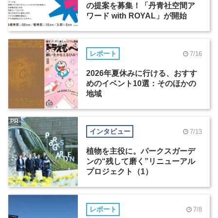
の提案を募集！「丹青社空間ア
ワード with ROYAL」が開始
レポート
7/16
2026年夏休みに行ける、おすす
めのイベント10選：そのほかの
地域
PR
インタビュー
7/13
植物を主役に。パークスガーデ
ンの“残して磨く”リニューアル
プロジェクト（1）
レポート
7/8