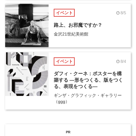
イベント
8/5
路上、お邪魔ですか？
金沢21世紀美術館
イベント
8/4
ダフィ・クーネ：ポスターを構
築する ―形をつくる、版をつく
る、表現をつくる―
ギンザ・グラフィック・ギャラリー
（ggg）
PR