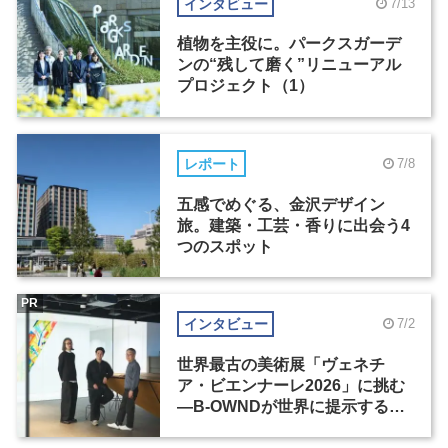
インタビュー
7/13
植物を主役に。パークスガーデ
ンの“残して磨く”リニューアル
プロジェクト（1）
レポート
7/8
五感でめぐる、金沢デザイン
旅。建築・工芸・香りに出会う4
つのスポット
PR
インタビュー
7/2
世界最古の美術展「ヴェネチ
ア・ビエンナーレ2026」に挑む
―B-OWNDが世界に提示する美
の基準とは？（前編）