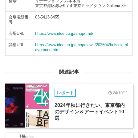
会場
イデーショップ 六本木店
東京都港区赤坂9-7-4 東京ミッドタウン Galleria 3F
会場電話番
03-5413-3455
号
会場URL
https://www.idee.co.jp/shop/tmd/
詳細URL
https://www.idee.co.jp/shop/news/202504/helsinki-pl
ayground.html
関連記事
レポート
24/10/11
2024年秋に行きたい、東京都内
のデザイン＆アートイベント10
選