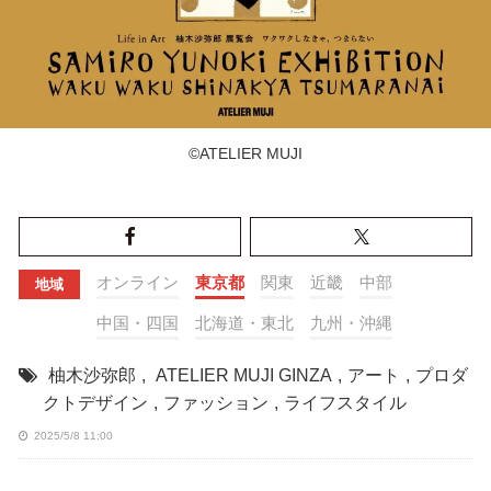
©︎ATELIER MUJI
オンライン
東京都
関東
近畿
中部
地域
中国・四国
北海道・東北
九州・沖縄
柚木沙弥郎
,
ATELIER MUJI GINZA
,
アート
,
プロダ
クトデザイン
,
ファッション
,
ライフスタイル
2025/5/8 11:00