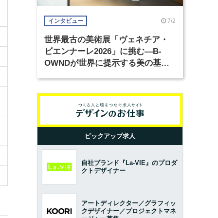
7/2
インタビュー
世界最古の美術展「ヴェネチア・
ビエンナーレ2026」に挑む―B-
OWNDが世界に提示する美の基準
とは？（前編）
ピックアップ求人
自社ブランド『La-VIE』のプロダ
クトデザイナー
アートディレクター／グラフィッ
クデザイナー／プロジェクトマネ