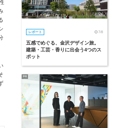
性
み
る
シ
7/8
レポート
分
五感でめぐる、金沢デザイン旅。
建築・工芸・香りに出会う4つのス
ポット
い
そ
PR
ず