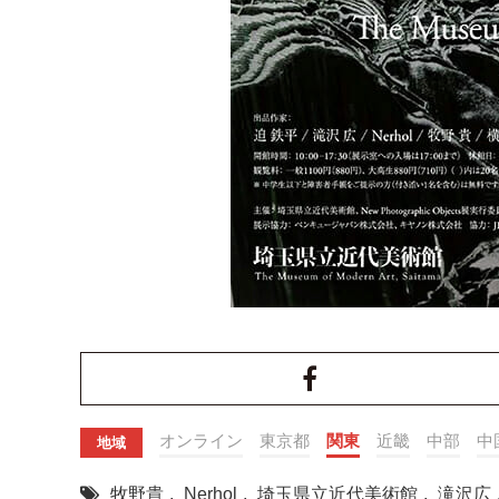
オンライン
東京都
関東
近畿
中部
中
地域
牧野貴
,
Nerhol
,
埼玉県立近代美術館
,
滝沢広