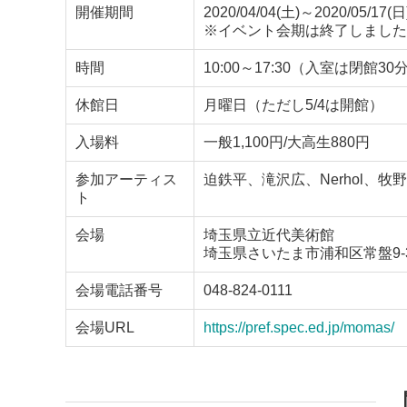
開催期間
2020/04/04(土)～2020/05/17(日
※イベント会期は終了しました
時間
10:00～17:30（入室は閉館3
休館日
月曜日（ただし5/4は開館）
入場料
一般1,100円/大高生880円
参加アーティス
迫鉄平、滝沢広、Nerhol、牧
ト
会場
埼玉県立近代美術館
埼玉県さいたま市浦和区常盤9-3
会場電話番号
048-824-0111
会場URL
https://pref.spec.ed.jp/momas/