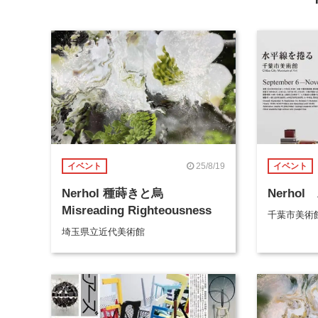
25/8/19
イベント
イベント
Nerhol 種蒔きと烏
Nerho
Misreading Righteousness
千葉市美術
埼玉県立近代美術館