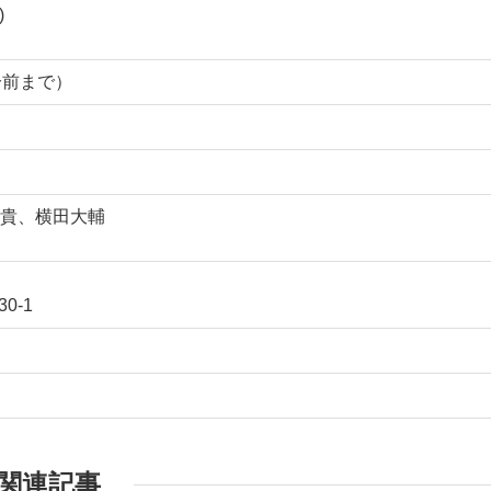
)
0分前まで）
野貴、横田大輔
0-1
関連記事