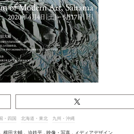
国・四国
北海道・東北
九州・沖縄
,
横田大輔
,
迫鉄平
,
映像・写真
,
メディアデザイン