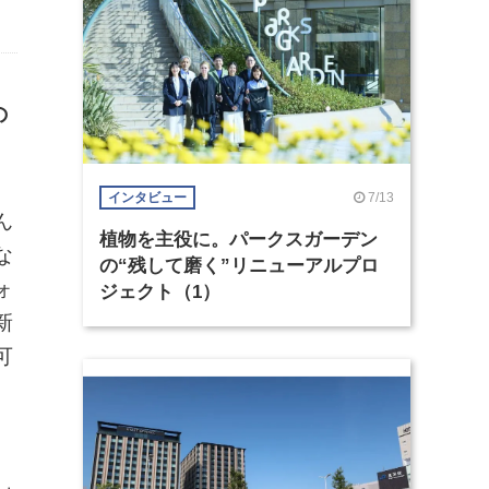
の
7/13
インタビュー
ん
植物を主役に。パークスガーデン
な
の“残して磨く”リニューアルプロ
ォ
ジェクト（1）
新
可