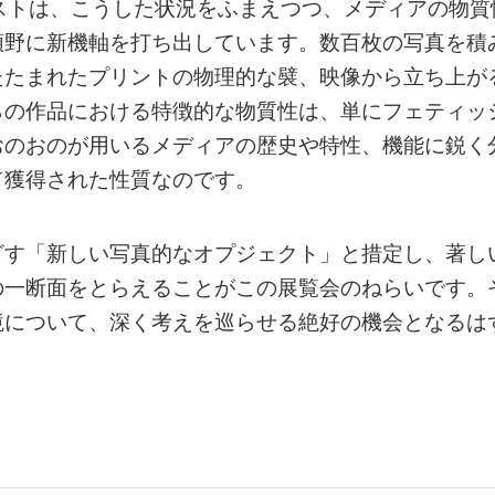
ストは、こうした状況をふまえつつ、メディアの物質
領野に新機軸を打ち出しています。数百枚の写真を積
たたまれたプリントの物理的な襞、映像から立ち上が
らの作品における特徴的な物質性は、単にフェティッ
おのおのが用いるメディアの歴史や特性、機能に鋭く
て獲得された性質なのです。
ざす「新しい写真的なオプジェクト」と措定し、著し
の一断面をとらえることがこの展覧会のねらいです。
境について、深く考えを巡らせる絶好の機会となるは