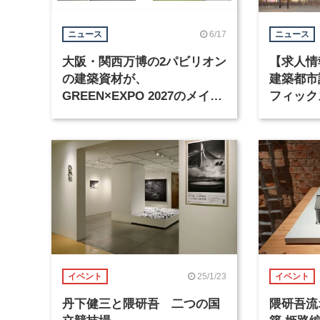
6/17
ニュース
ニュース
大阪・関西万博の2パビリオン
【求人情
の建築資材が、
建築都市
GREEN×EXPO 2027のメイン
フィック
ゲートなどへ再生
25/1/23
イベント
イベント
丹下健三と隈研吾 二つの国
隈研吾流