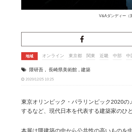
V&Aダンディー（英国）
オンライン
東京都
関東
近畿
中部
中
地域
隈研吾
,
長崎県美術館
,
建築
2020/12/25 10:25
東京オリンピック・パラリンピック2020
するなど、現代日本を代表する建築家のひと
本展は隈建築の中から公共性の高いものを中