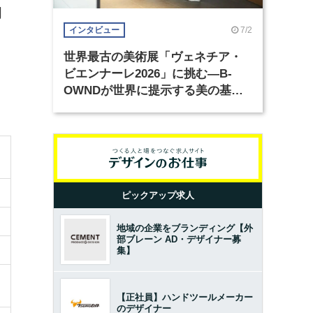
門
7/2
インタビュー
世界最古の美術展「ヴェネチア・
ビエンナーレ2026」に挑む―B-
OWNDが世界に提示する美の基準
とは？（前編）
ピックアップ求人
地域の企業をブランディング【外
部ブレーン AD・デザイナー募
集】
【正社員】ハンドツールメーカー
のデザイナー