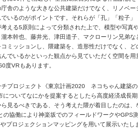
の庁舎のような大きな公共建築だけでなく、リノベー
んでいるのがポイントです。それらが「孔」「粒子」
が考える5原則によって分類された上で、模型や写真
、瀧本幹也、藤井光、津田道子、マクローリン兄弟な
をコミッションし、隈建築を、造形性だけでなく、ど
結んでいるかといった観点から見ていただく空間を用
0度VRもあります。
チプロジェクト《東京計画2020 ネコちゃん建築の
都市についてなにかを提案するとしたら高度経済成長期
から見るべきである、そう考えた隈が着目したのは、
mとの協働により神楽坂でのフィールドワークやGPS
Gやプロジェクションマッピングを用いて展示いたし