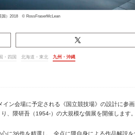
2018 © RossFraserMcLean
国・四国
北海道・東北
九州・沖縄
のメイン会場に予定される《国立競技場》の設計に参画
り、隈研吾（1954-）の大規模な個展を開催します
心に36件を精選し、全点に隈自身による作品解説を