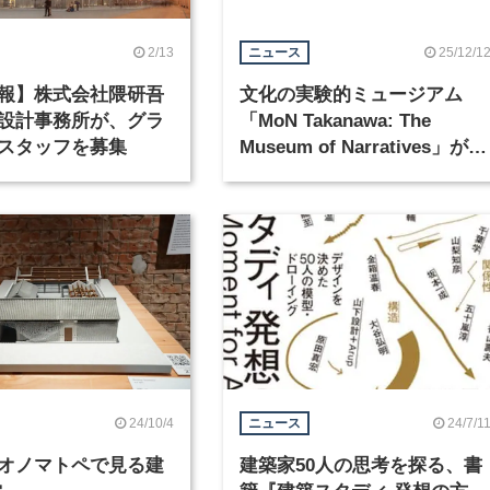
2/13
25/12/1
ニュース
報】株式会社隈研吾
文化の実験的ミュージアム
設計事務所が、グラ
「MoN Takanawa: The
スタッフを募集
Museum of Narratives」が
2026年3月28日にオープン
24/10/4
24/7/1
ニュース
オノマトペで見る建
建築家50人の思考を探る、書