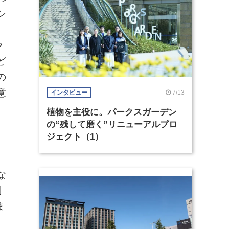
シ
や
ど
の
意
7/13
インタビュー
植物を主役に。パークスガーデン
の“残して磨く”リニューアルプロ
ジェクト（1）
な
測
ま