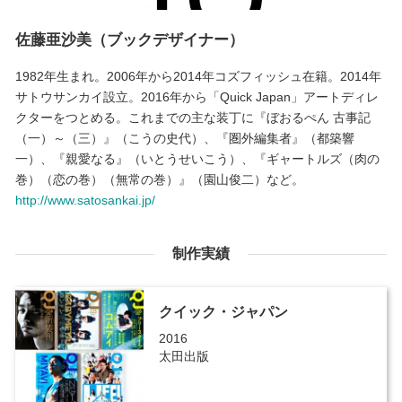
佐藤亜沙美（ブックデザイナー）
1982年生まれ。2006年から2014年コズフィッシュ在籍。2014年
サトウサンカイ設立。2016年から「Quick Japan」アートディレ
クターをつとめる。これまでの主な装丁に『ぼおるぺん 古事記
（一）～（三）』（こうの史代）、『圏外編集者』（都築響
一）、『親愛なる』（いとうせいこう）、『ギャートルズ（肉の
巻）（恋の巻）（無常の巻）』（園山俊二）など。
http://www.satosankai.jp/
制作実績
クイック・ジャパン
2016
太田出版