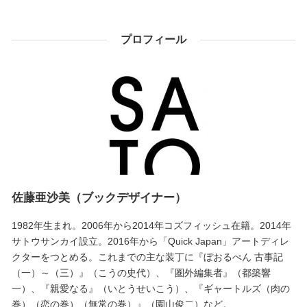
プロフィール
佐藤亜沙美（ブックデザイナー）
1982年生まれ。2006年から2014年コズフィッシュ在籍。2014年
サトウサンカイ設立。2016年から「Quick Japan」アートディレ
クターをつとめる。これまでの主な装丁に『ぼおるぺん 古事記
（一）～（三）』（こうの史代）、『圏外編集者』（都築響
一）、『親愛なる』（いとうせいこう）、『ギャートルズ（肉の
巻）（恋の巻）（無常の巻）』（園山俊二）など。