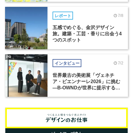
レポート
7/8
五感でめぐる、金沢デザイン
旅。建築・工芸・香りに出会う4
つのスポット
PR
インタビュー
7/2
世界最古の美術展「ヴェネチ
ア・ビエンナーレ2026」に挑む
―B-OWNDが世界に提示する美
の基準とは？（前編）