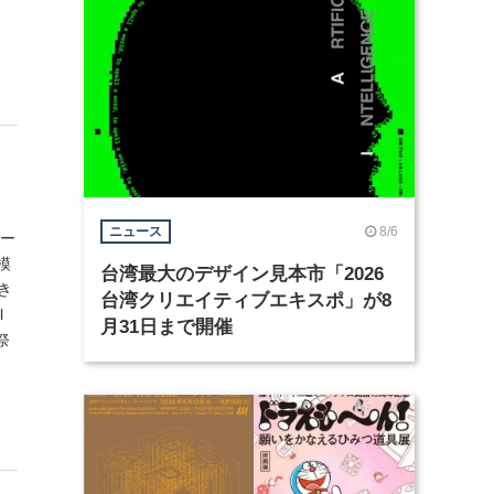
8/6
ニュース
ワー
模
台湾最大のデザイン見本市「2026
き
台湾クリエイティブエキスポ」が8
l
月31日まで開催
祭