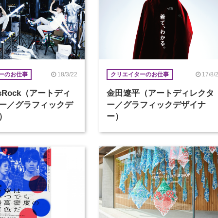
18/3/22
17/8/
ーのお仕事
クリエイターのお仕事
ersRock（アートディ
金田遼平（アートディレクタ
ー／グラフィックデ
ー／グラフィックデザイナ
）
ー）