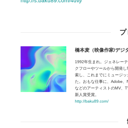
http://s.baku89.com/4dvj/
プ
橋本麦（映像作家/デジ
1992年生まれ。ジェネレ
クフローやツールから開発し
索し、これまでにミュージッ
た。おもな仕事に、Adobe、Nike
などのアーティストのMV、T
新人賞受賞。
http://baku89.com/