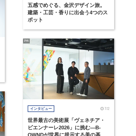
五感でめぐる、金沢デザイン旅。
建築・工芸・香りに出会う4つのス
ポット
PR
2
7/2
インタビュー
世界最古の美術展「ヴェネチア・
ビエンナーレ2026」に挑む―B-
OWNDが世界に提示する美の基準