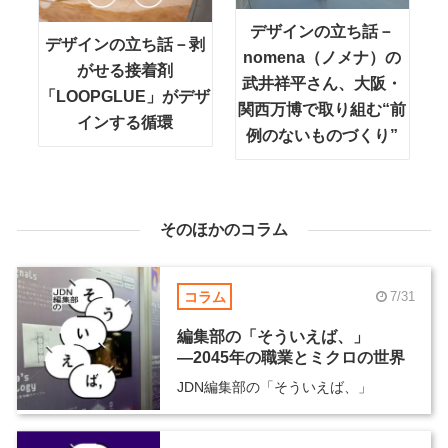
デザインの立ち話－
デザインの立ち話－剥
nomena（ノメナ）の
がせる接着剤
武井祥平さん、大阪・
「LOOPGLUE」がデザ
関西万博で取り組む“前
インする循環
例のないものづくり”
そのほかのコラム
コラム
7/31
編集部の「そういえば、」
―2045年の職業とミクロの世界
JDN編集部の「そういえば、」