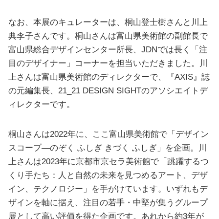
なお、本展のキュレーターは、桐山登士樹さんと川上
典李子さんです。桐山さんは富山県美術館の副館長で
富山県総合デザインセンター所長、JDNでは長く「注
目のデザイナー」コーナーを担当いただきました。川
上さんは富山県美術館のディレクターで、『AXIS』誌
の元編集長、21_21 DESIGN SIGHTのアソシエイトデ
ィレクターです。
桐山さんは2022年に、ここ富山県美術館で「デザイン
スコープ―のぞく ふしぎ きづく ふしぎ」を企画。川
上さんは2023年に京都市京セラ美術館で「跳躍するつ
くり手たち：人と自然の未来を見つめるアート、デザ
イン、テクノロジー」を手がけています。いずれもデ
ザインを軸に据え、注目の若手・中堅が集うグループ
展として高い評価を得た企画です。あれから約3年が