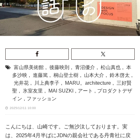
富山県美術館
,
後藤映則
,
青沼優介
,
松山真也
,
本
多沙映
,
進藤篤
,
桐山登士樹
,
山本大介
,
鈴木啓太
,
光井花
,
川上典李子
,
MARU。architecture
,
三好賢
聖
,
氷室友里
,
MAI SUZKI
,
アート
,
プロダクトデザ
イン
,
ファッション
2025/12/11 10:00
こんにちは、山崎です。ご無沙汰しております。実
は、2025年4月半ばにJDNの親会社である丹青社に戻