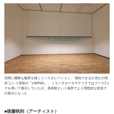
空間に曖昧な輪郭を描くインスタレーション、“感知できるか否かの境
目”という意味の「LIMINAL」。ミラノサローネサテリテではブース2コ
マを用いて展示していたが、美術館という場所でより理想的な状況で
の展示となった
■後藤映則（アーティスト）