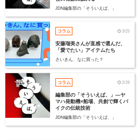
JDN編集部の「そういえば、」
コラム
3/25
安藤瑠美さんが直感で選んだ、
「愛でたい」アイテムたち
さいきん、なに買った？
コラム
2/28
編集部の「そういえば、」―ヤ
マハ発動機×船場、共創で輝くバ
イクの伝統技術
JDN編集部の「そういえば、」