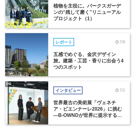
植物を主役に。パークスガーデ
ンの“残して磨く”リニューアル
プロジェクト（1）
レポート
7/8
五感でめぐる、金沢デザイン
旅。建築・工芸・香りに出会う4
つのスポット
PR
インタビュー
7/2
世界最古の美術展「ヴェネチ
ア・ビエンナーレ2026」に挑む
―B-OWNDが世界に提示する美
の基準とは？（前編）