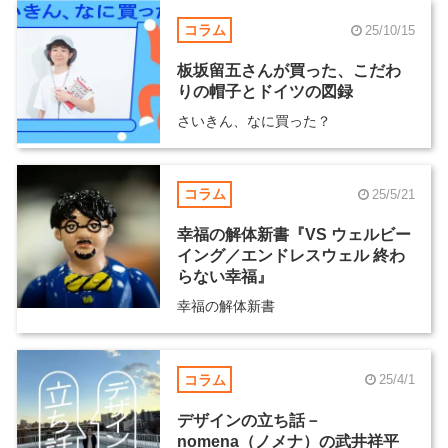
コラム
25/10/15
板坂留五さんが買った、こだわ
りの帽子とドイツの図録
さいきん、なに買った？
コラム
25/5/21
幸福の解体新書『VS ウェルビー
イング／エンドレスウェル 終わ
らない幸福』
幸福の解体新書
コラム
25/4/1
デザインの立ち話－
nomena（ノメナ）の武井祥平