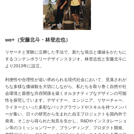
we+（安藤北斗・林登志也）
リサーチと実験に立脚した手法で、新たな視点と価値をかたちに
するコンテンポラリーデザインスタジオ。林登志也と安藤北斗に
より2013年に設立。
利便性や合理性が追い求められる現代社会において、見落されが
ちな多様な価値観を大切にしながら、私たちを取り巻く自然や社
会環境と親密な共存関係を築くオルタナティブなデザインの可能
性を探究しています。デザイナー、エンジニア、リサーチャー、
ライターといった多彩なバックグラウンドやスキルを持つメンバ
ーが集い、日々の研究から生まれた自主プロジェクトを国内外で
発表。そこから得られた知見を生かし、R&Dやインスタレーショ
ン等のコミッションワーク、ブランディング、プロダクト開発、