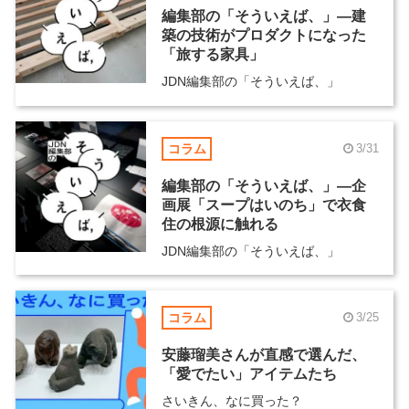
編集部の「そういえば、」―建
築の技術がプロダクトになった
「旅する家具」
JDN編集部の「そういえば、」
コラム
3/31
編集部の「そういえば、」―企
画展「スープはいのち」で衣食
住の根源に触れる
JDN編集部の「そういえば、」
コラム
3/25
安藤瑠美さんが直感で選んだ、
「愛でたい」アイテムたち
さいきん、なに買った？