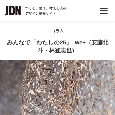
INTERVIEW
つくる、使う、考える人の
デザイン情報サイト
インタビュー
REPORT
コラム
レポート
みんなで「わたしの25」- we+（安藤北
COLUMN
斗・林登志也）
コラム