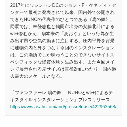
2017年にワシントンDCのジョン・F・ケネディ・セ
ンターで最初に発表されて以来、国内外で公開され
てきたNUNOの代表作のひとつである《扇の舞》。
同展では、林登志也と鶴岡市出身の安藤北斗による
we+をむかえ、扇本来の「あおぐ」という行為が生
み出す風や空気の動きに注目する。庄内平野を背景
に建物の内と外をつなぐ今回のインスタレーション
は、この場所でしか味わうことのできないサイトス
ペシフィックな鑑賞体験を生み出す。また今回メイ
ンで展示される扇サイズは直径2mにわたり、国内過
去最大のスケールとなる。
「ファンファーレ 扇の舞 ― NUNOとwe+によるテ
キスタイルインスタレーション」プレスリリース
https://www.asahi.com/and/pressrelease/422963568/