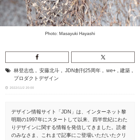
Photo: Masayuki Hayashi
林登志也
,
安藤北斗
,
JDN創刊25周年
,
we+
,
建築
,
プロダクトデザイン
2022/11/2 20:00
デザイン情報サイト「JDN」は、インターネット黎
明期の1997年にスタートして以来、四半世紀にわた
りデザインに関する情報を発信してきました。読者
のみなさま、これまで記事にご登場いただいたクリ