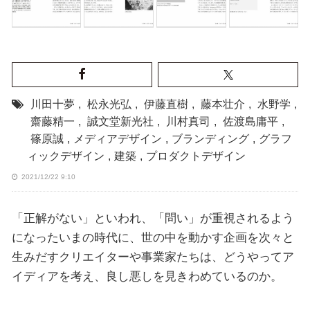
川田十夢
,
松永光弘
,
伊藤直樹
,
藤本壮介
,
水野学
,
齋藤精一
,
誠文堂新光社
,
川村真司
,
佐渡島庸平
,
篠原誠
,
メディアデザイン
,
ブランディング
,
グラフ
ィックデザイン
,
建築
,
プロダクトデザイン
2021/12/22 9:10
「正解がない」といわれ、「問い」が重視されるよう
になったいまの時代に、世の中を動かす企画を次々と
生みだすクリエイターや事業家たちは、どうやってア
イディアを考え、良し悪しを見きわめているのか。