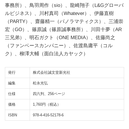
事務所）、鳥羽周作（sio）、龍崎翔子（L&Gグローバ
ルビジネス）、川村真司（Whatever）、伊藤直樹
（PARTY）、齋藤精一（パノラマティクス）、三浦崇
宏（GO）、篠原誠（篠原誠事務所）、川田十夢（AR
三兄弟）、明石ガクト（ONE MEDIA）、佐藤尚之
（ファンベースカンパニー）、佐渡島庸平（コル
ク）、柳澤大輔（面白法人カヤック）
発行
株式会社誠文堂新光社
編集
松永光弘
仕様
四六判、256ページ
価格
1,760円（税込）
ISBN
978-4-416-52178-6