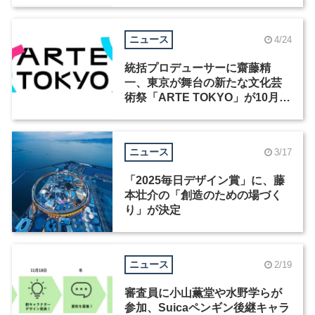
ニュース
4/24
統括プロデューサーに齋藤精
一、東京が舞台の新たな文化芸
術祭「ARTE TOKYO」が10月開
幕
ニュース
3/17
「2025毎日デザイン賞」に、藤
本壮介の「創造のための場づく
り」が決定
ニュース
2/19
審査員に小山薫堂や水野学らが
参加、Suicaペンギン後継キャラ