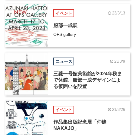
イベント
23/3/13
服部一成展
OFS gallery
ニュース
23/3/9
三菱一号館美術館が2024年秋ま
で休館、服部一成デザインによ
る仮囲いを設置
イベント
21/8/26
作品集出版記念展「仲條
NAKAJO」