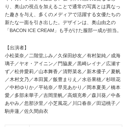
り、奥山の視点を加えることで通常の写真とは異なっ
た趣きを与え、多くのメディアで活躍する女優たちの
新たな一面を引き出した。デザインは、奥山由之の
「BACON ICE CREAM」も手がけた服部一成が担当。
【出演者】
小松菜奈／二階堂ふみ／久保田紗友／有村架純／成海
璃子／ヤオ・アイニン／門脇麦／黒崎レイナ／広瀬す
ず／松井愛莉／山本舞香／清野菜名／新木優子／夏帆
／木村文乃／本田翼／飯豊まりえ／水谷果穂／杉咲花
／中村ゆりか／平祐奈／早見あかり／岡本夏美／橋本
愛／多部未華子／吉岡里帆／高畑充希／森川葵／中条
あやみ／忽那汐里／小芝風花／川口春奈／田辺桃子／
駒井蓮／佐久間由衣