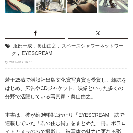
服部一成
,
奥山由之
,
スペースシャワーネットワー
ク
,
EYESCREAM
2017/4/12 16:45
若干25歳で講談社出版文化賞写真賞を受賞し、雑誌を
はじめ、広告やCDジャケット、映像といった多くの
分野で活躍している写真家・奥山由之。
本書は、彼が約3年間にわたり「EYESCREAM」誌で
連載していた「君の住む街」をまとめた一冊。ポラロ
イドカメラのみで撮影し、被写体の魅力に更なる彩