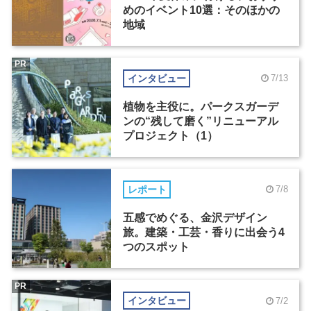
めのイベント10選：そのほかの
地域
PR
インタビュー
7/13
植物を主役に。パークスガーデ
ンの“残して磨く”リニューアル
プロジェクト（1）
レポート
7/8
五感でめぐる、金沢デザイン
旅。建築・工芸・香りに出会う4
つのスポット
PR
インタビュー
7/2