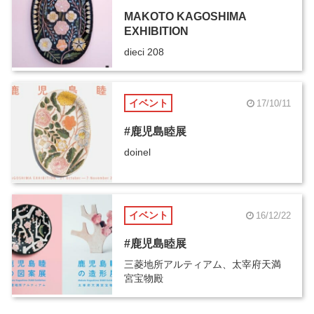
MAKOTO KAGOSHIMA
EXHIBITION
dieci 208
イベント
17/10/11
#鹿児島睦展
doinel
イベント
16/12/22
#鹿児島睦展
三菱地所アルティアム、太宰府天満
宮宝物殿