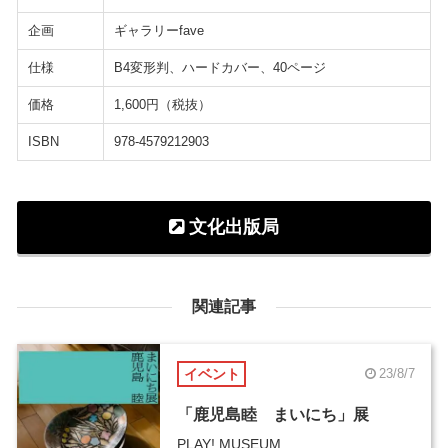
企画
ギャラリーfave
仕様
B4変形判、ハードカバー、40ページ
価格
1,600円（税抜）
ISBN
978-4579212903
文化出版局
関連記事
イベント
23/8/7
「鹿児島睦 まいにち」展
PLAY! MUSEUM