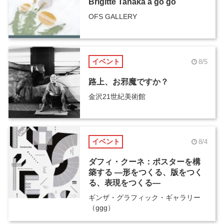
Brigitte Tanaka ā go go
OFS GALLERY
イベント
8/5
路上、お邪魔ですか？
金沢21世紀美術館
イベント
8/4
ダフィ・クーネ：ポスターを構
築する ―形をつくる、版をつく
る、表現をつくる―
ギンザ・グラフィック・ギャラリー
（ggg）