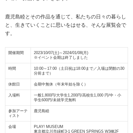
鹿児島睦とその作品を通じて、私たちの日々の暮らし
と、生きていくことに思いをはせる、そんな展覧会で
す。
開催期間
2023/10/07(土)～2024/01/08(月)
※イベント会期は終了しました
時間
10:00～17:00（土日祝は18:00まで／入場は閉館の30
分前まで）
休館日
会期中無休（年末年始を除く）
入場料
一般1,800円/大学生1,200円/高校生1,000 円/中・小
学生600円/未就学児無料
参加アーテ
鹿児島睦
ィスト
会場
PLAY! MUSEUM
東京都立川市緑町3-1 GREEN SPRINGS W3棟2F