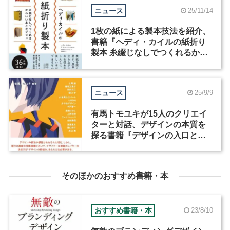
ニュース
25/11/14
1枚の紙による製本技法を紹介、
書籍『ヘディ・カイルの紙折り
製本 糸綴じなしでつくれるかわ
いい本とオブジェ』が発売
ニュース
25/9/9
有馬トモユキが15人のクリエイ
ターと対話、デザインの本質を
探る書籍『デザインの入口と出
口』が発売
そのほかのおすすめ書籍・本
おすすめ書籍・本
23/8/10