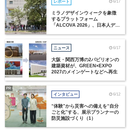
レポート
6/17
ミラノデザインウィークを象徴
するプラットフォーム
「ALCOVA 2026」、日本人デザ
イナーたちの活躍
ニュース
6/17
大阪・関西万博の2パビリオンの
建築資材が、GREEN×EXPO
2027のメインゲートなどへ再生
PR
インタビュー
6/12
“体験”から災害への備えを“自分
ごと化”する、展示プランナーの
防災施設づくり（1）