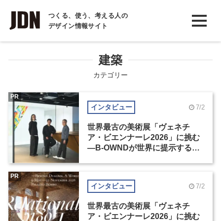
INTERVIEW
つくる、使う、考える人の
デザイン情報サイト
インタビュー
REPORT
建築
レポート
カテゴリー
COLUMN
PR
インタビュー
7/2
コラム
世界最古の美術展「ヴェネチ
ア・ビエンナーレ2026」に挑む
―B-OWNDが世界に提示する美
の基準とは？（前編）
PR
インタビュー
7/2
世界最古の美術展「ヴェネチ
ア・ビエンナーレ2026」に挑む