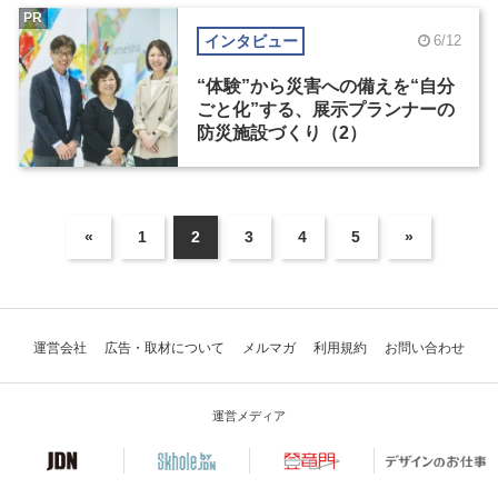
PR
インタビュー
6/12
“体験”から災害への備えを“自分
ごと化”する、展示プランナーの
防災施設づくり（2）
«
1
2
3
4
5
»
運営会社
広告・取材について
メルマガ
利用規約
お問い合わせ
運営メディア