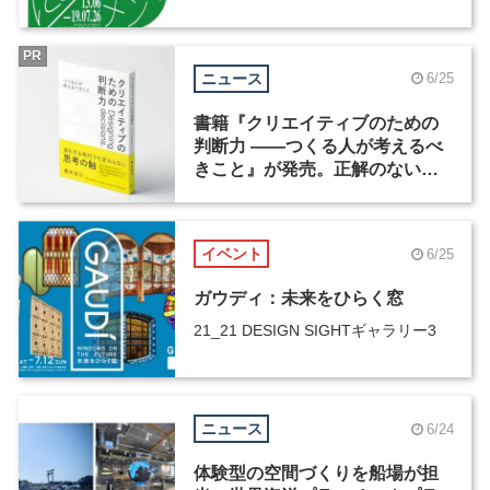
PR
ニュース
6/25
書籍『クリエイティブのための
判断力 ――つくる人が考えるべ
きこと』が発売。正解のない時
代の判断軸とは？
イベント
6/25
ガウディ：未来をひらく窓
21_21 DESIGN SIGHTギャラリー3
ニュース
6/24
体験型の空間づくりを船場が担