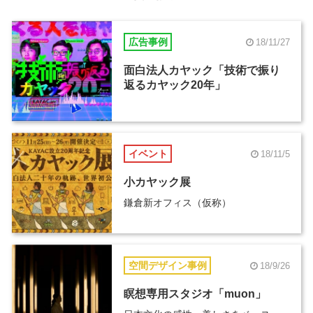
広告事例
18/11/27
面白法人カヤック「技術で振り
返るカヤック20年」
イベント
18/11/5
小カヤック展
鎌倉新オフィス（仮称）
空間デザイン事例
18/9/26
瞑想専用スタジオ「muon」