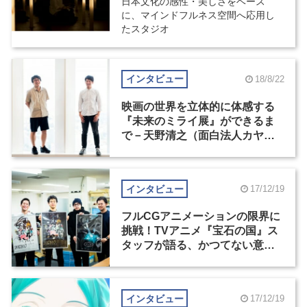
日本文化の感性・美しさをベース
に、マインドフルネス空間へ応用し
たスタジオ
インタビュー
18/8/22
映画の世界を立体的に体感する
『未来のミライ展』ができるま
で－天野清之（面白法人カヤッ
ク）×伊藤整（スタジオ地図）
インタビュー
17/12/19
フルCGアニメーションの限界に
挑戦！TVアニメ『宝石の国』ス
タッフが語る、かつてない意欲
作ができ上がるまで（2）
インタビュー
17/12/19