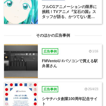
フルCGアニメーションの限界に
挑戦！TVアニメ『宝石の国』ス
タッフが語る、かつてない意欲
作ができ上がるまで（1）
そのほかの広告事例
広告事例
1/16
FMVentoU #パソコンで買える駅
弁屋さん
広告事例
25/4/23
シヤチハタ創業100周年記念サイ
ト