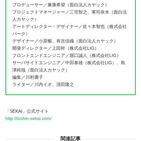
プロデューサー／兼康希望（面白法人カヤック）
プロジェクトマネージャー／三宅智之、軍司奈水（面白法
人カヤック）
アートディレクター・デザイナー／佐々木智也（株式会社
パーク）
デザイナー／小原暢、有吉佳織（面白法人カヤック）
開発ディレクター／上田幹（株式会社LIG）
フロントエンドエンジニア／堀口誠人（株式会社LIG）
サーバサイドエンジニア／中田泰雄（株式会社LIG）、島
津純哉（面白法人カヤック）
編集／川村庸子
ライター／川内イオ、清田隆之
「SEKAI」公式サイト
http://toshin-sekai.com/
関連記事