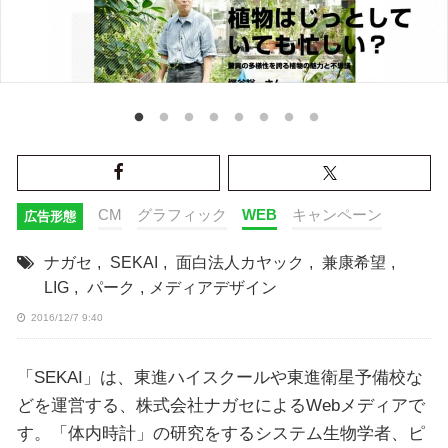
CM
グラフィック
WEB
キャンペーン
広告形態
ナガセ
,
SEKAI
,
面白法人カヤック
,
兼康希望
,
LIG
,
パーク
,
メディアデザイン
2016/12/7 9:40
「SEKAI」は、東進ハイスクールや東進衛星予備校な
どを運営する、株式会社ナガセによるWebメディアで
す。「体内時計」の研究をするシステム生物学者、ピ