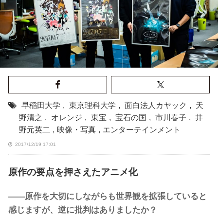
早稲田大学
,
東京理科大学
,
面白法人カヤック
,
天
野清之
,
オレンジ
,
東宝
,
宝石の国
,
市川春子
,
井
野元英二
,
映像・写真
,
エンターテインメント
2017/12/19 17:01
原作の要点を押さえたアニメ化
――原作を大切にしながらも世界観を拡張していると
感じますが、逆に批判はありましたか？