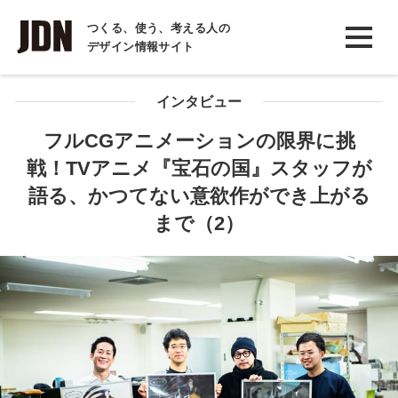
INTERVIEW
つくる、使う、考える人の
デザイン情報サイト
インタビュー
REPORT
インタビュー
レポート
フルCGアニメーションの限界に挑
戦！TVアニメ『宝石の国』スタッフが
COLUMN
語る、かつてない意欲作ができ上がる
コラム
まで（2）