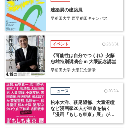
建築展の建築展
早稲田大学 西早稲田キャンパス
イベント
23/3/31
《可能性は自分でつくれ》安藤
忠雄特別講演会 in 大隈記念講堂
早稲田大学 大隈記念講堂
ニュース
20/2/4
松本大洋、萩尾望都、大童澄瞳
など漫画家20人が東京を描く
「漫画『もしも東京』展」が、
東京都現代美術館で今夏開催