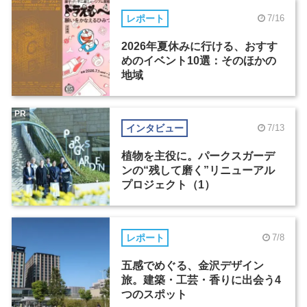
レポート
7/16
2026年夏休みに行ける、おすす
めのイベント10選：そのほかの
地域
PR
インタビュー
7/13
植物を主役に。パークスガーデ
ンの“残して磨く”リニューアル
プロジェクト（1）
レポート
7/8
五感でめぐる、金沢デザイン
旅。建築・工芸・香りに出会う4
つのスポット