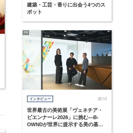
建築・工芸・香りに出会う4つのス
ポット
PR
4
7/2
インタビュー
世界最古の美術展「ヴェネチア・
ビエンナーレ2026」に挑む―B-
OWNDが世界に提示する美の基準
とは？（前編）