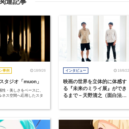
関連記事
18/9/26
18/8/2
ン事例
インタビュー
スタジオ「muon」
映画の世界を立体的に体感す
る『未来のミライ展』ができ
感性・美しさをベースに、
るまで－天野清之（面白法人
ルネス空間へ応用したスタ
カヤック）×伊藤整（スタジ
オ地図）