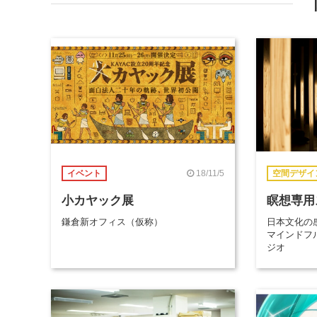
18/11/5
イベント
空間デザイ
小カヤック展
瞑想専用
鎌倉新オフィス（仮称）
日本文化の
マインドフ
ジオ