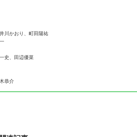
井川かおり、町田陽祐
一
一史、田辺優菜
木恭介