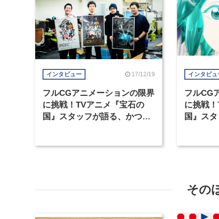
17/12/19
インタビュー
インタビュ
フルCGアニメーションの限界
フルCG
に挑戦！TVアニメ『宝石の
に挑戦！
国』スタッフが語る、かつて
国』スタ
ない意欲作ができ上がるまで
ない意欲
（2）
（1）
その