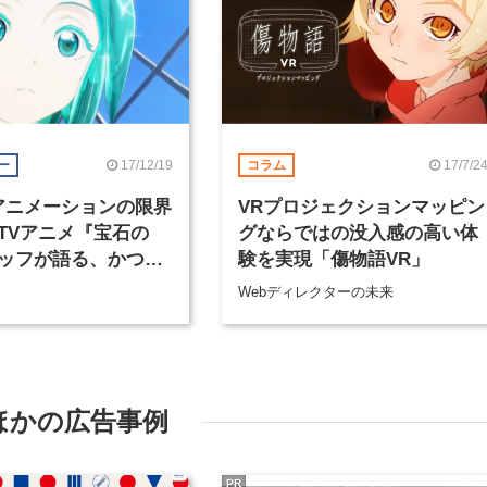
17/12/19
17/7/2
ー
コラム
アニメーションの限界
VRプロジェクションマッピン
TVアニメ『宝石の
グならではの没入感の高い体
ッフが語る、かつて
験を実現「傷物語VR」
作ができ上がるまで
Webディレクターの未来
ほかの広告事例
PR