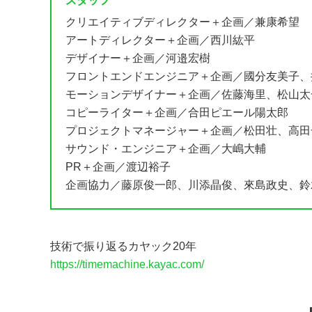
スタッフ
クリエイティブディレクター＋企画／兼康希望
アートディレクター＋企画／西川紘平
デザイナー＋企画／河邉宏樹
フロントエンドエンジニア＋企画／國分友美子、
モーションデザイナー＋企画／佐藤海里、松山太
コピーライター＋企画／合田ピエール陽太郎
プロジェクトマネージャー＋企画／松田壮、高田
サウンド・エンジニア＋企画／大嶋大輔
PR＋企画／渡辺裕子
企画協力／藤原俊一郎、川添晶俊、來島政史、鈴
技術で振り返るカヤック20年
https://timemachine.kayac.com/