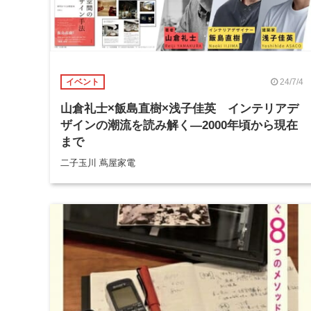
24/7/4
イベント
山倉礼士×飯島直樹×浅子佳英 インテリアデ
ザインの潮流を読み解く―2000年頃から現在
まで
二子玉川 蔦屋家電