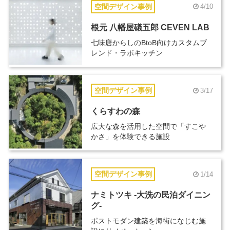
空間デザイン事例
4/10
根元 八幡屋礒五郎 CEVEN LAB
七味唐からしのBtoB向けカスタムブ
レンド・ラボキッチン
空間デザイン事例
3/17
くらすわの森
広大な森を活用した空間で「すこや
かさ」を体験できる施設
空間デザイン事例
1/14
ナミトツキ -大洗の民泊ダイニン
グ-
ポストモダン建築を海街になじむ施