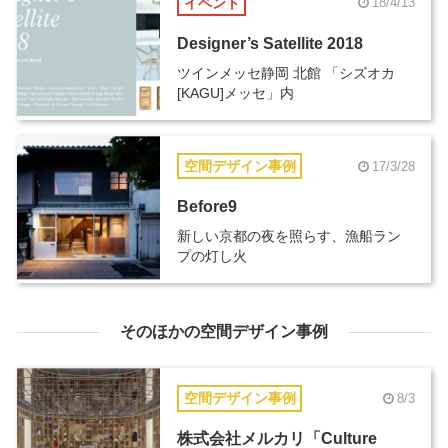
イベント
18/4/13
Designer’s Satellite 2018
ツインメッセ静岡 北館 「シズオカ
[KAGU]メッセ」内
空間デザイン事例
17/3/28
Before9
新しい京都の夜を照らす、漁船ラン
プの灯し火
そのほかの空間デザイン事例
空間デザイン事例
8/3
株式会社メルカリ「Culture