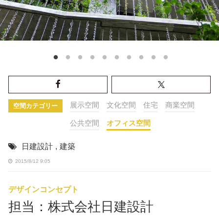
展示空間
文化空間
住宅
商業空間
空間カテゴリー
公共空間
オフィス空間
日建設計
,
建築
2015/8/12 9:05
デザインコンセプト
担当：株式会社日建設計