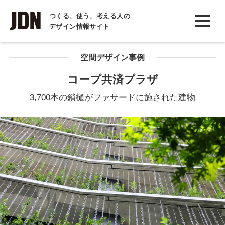
INTERVIEW
つくる、使う、考える人の
デザイン情報サイト
インタビュー
REPORT
空間デザイン事例
レポート
コープ共済プラザ
COLUMN
3,700本の鎖樋がファサードに施された建物
コラム