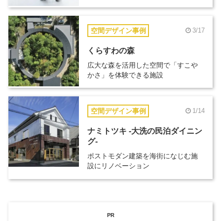
空間デザイン事例
3/17
くらすわの森
広大な森を活用した空間で「すこや
かさ」を体験できる施設
空間デザイン事例
1/14
ナミトツキ -大洗の民泊ダイニン
グ-
ポストモダン建築を海街になじむ施
設にリノベーション
PR