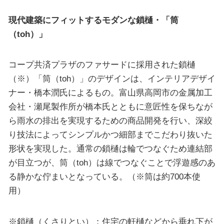
現代建築にフィットするモダンな鎖樋・「筒
（toh）」
コープ共済プラザのファサードに採用された鎖樋
（※）「筒（toh）」のデザインは、インテリアデザイ
ナー・橋本潤氏によるもの。富山県高岡市の金属加工
会社・瀬尾製作所が橋本氏とともに意匠性を保ちなが
ら雨水の排出を実現するための商品開発を行い、深絞
り技法によってシンプルかつ細部までこだわり抜いた
形状を実現した。通常の鎖樋は輪でつなぐため連結部
が目立つが、筒（toh）は線でつなぐことで浮遊感のあ
る静かな佇まいとなっている。（※筒は約700本使
用）
※鎖樋（くさりとい）：住宅の軒樋などから垂れ下が