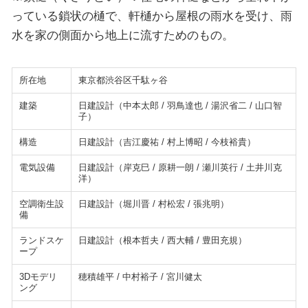
っている鎖状の樋で、軒樋から屋根の雨水を受け、雨
水を家の側面から地上に流すためのもの。
所在地
東京都渋谷区千駄ヶ谷
建築
日建設計（中本太郎 / 羽鳥達也 / 湯沢省二 / 山口智
子）
構造
日建設計（吉江慶祐 / 村上博昭 / 今枝裕貴）
電気設備
日建設計（岸克巳 / 原耕一朗 / 瀬川英行 / 土井川克
洋）
空調衛生設
日建設計（堀川晋 / 村松宏 / 張兆明）
備
ランドスケ
日建設計（根本哲夫 / 西大輔 / 豊田充規）
ープ
3Dモデリ
穂積雄平 / 中村裕子 / 宮川健太
ング