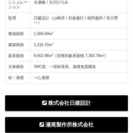
シミュレー
永瀬修 / 古川ひろみ
ション
監理
日建設計（山崎淳 / 石倉義行 / 植田義和 / 安川秀
一）
敷地面積
2
1,556.80m
建築面積
2
1,216.15m
延床面積
2
2
8,652.86m
（容積対象床面積 7,363.78m
）
主体構造
SRC造、一部鉄骨造、基礎免震構造
杭・基礎
べた基礎
株式会社日建設計
瀬尾製作所株式会社