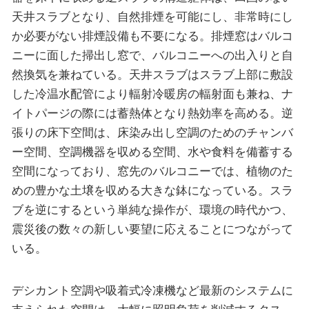
天井スラブとなり、自然排煙を可能にし、非常時にし
か必要がない排煙設備も不要になる。排煙窓はバルコ
ニーに面した掃出し窓で、バルコニーへの出入りと自
然換気を兼ねている。天井スラブはスラブ上部に敷設
した冷温水配管により輻射冷暖房の輻射面も兼ね、ナ
イトパージの際には蓄熱体となり熱効率を高める。逆
張りの床下空間は、床染み出し空調のためのチャンバ
ー空間、空調機器を収める空間、水や食料を備蓄する
空間になっており、窓先のバルコニーでは、植物のた
めの豊かな土壌を収める大きな鉢になっている。スラ
ブを逆にするという単純な操作が、環境の時代かつ、
震災後の数々の新しい要望に応えることにつながって
いる。
デシカント空調や吸着式冷凍機など最新のシステムに