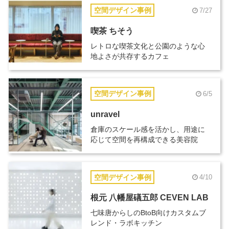
空間デザイン事例
7/27
喫茶 ちそう
レトロな喫茶文化と公園のような心
地よさが共存するカフェ
空間デザイン事例
6/5
unravel
倉庫のスケール感を活かし、用途に
応じて空間を再構成できる美容院
空間デザイン事例
4/10
根元 八幡屋礒五郎 CEVEN LAB
七味唐からしのBtoB向けカスタムブ
レンド・ラボキッチン