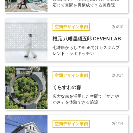
応じて空間を再構成できる美容院
空間デザイン事例
4/10
根元 八幡屋礒五郎 CEVEN LAB
七味唐からしのBtoB向けカスタムブ
レンド・ラボキッチン
空間デザイン事例
3/17
くらすわの森
広大な森を活用した空間で「すこや
かさ」を体験できる施設
空間デザイン事例
1/14