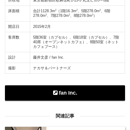
所在地
東京都新宿区歌舞伎町1-15-5 丸玉ビル5～8階
床面積
2
2
2
合計1128.3m
（1階16.3m
、5階278.0m
、6階
2
2
2
278.0m
、7階278.0m
、8階278.0m
）
開店日
2015年2月
客席数
5階36室（カプセル）、6階18室（カプセル）、7階
40席（オープンネットカフェ）、8階50室（ネット
カフェブース）
設計
藤井文彦 / fan Inc.
撮影
ナカサ＆パートナーズ
fan Inc.
関連記事