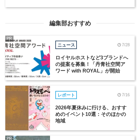
編集部おすすめ
PR
ニュース
7/28
ロイヤルホストなど3ブランドへ
の提案を募集！「丹青社空間ア
ワード with ROYAL」が開始
レポート
7/16
2026年夏休みに行ける、おすす
めのイベント10選：そのほかの
地域
PR