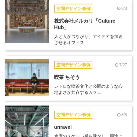
空間デザイン事例
8/3
株式会社メルカリ「Culture
Hub」
人と人がつながり、アイデアを加速
させるオフィス
空間デザイン事例
7/27
喫茶 ちそう
レトロな喫茶文化と公園のような心
地よさが共存するカフェ
空間デザイン事例
6/5
unravel
倉庫のスケール感を活かし、用途に