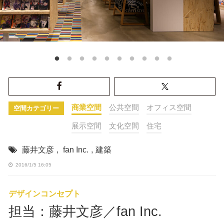
商業空間
公共空間
オフィス空間
空間カテゴリー
展示空間
文化空間
住宅
藤井文彦
,
fan Inc.
,
建築
2016/1/5 16:05
デザインコンセプト
担当：藤井文彦／fan Inc.