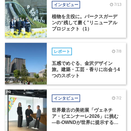
インタビュー
7/13
植物を主役に。パークスガーデ
ンの“残して磨く”リニューアル
プロジェクト（1）
レポート
7/8
五感でめぐる、金沢デザイン
旅。建築・工芸・香りに出会う4
つのスポット
PR
インタビュー
7/2
世界最古の美術展「ヴェネチ
ア・ビエンナーレ2026」に挑む
―B-OWNDが世界に提示する美
の基準とは？（前編）