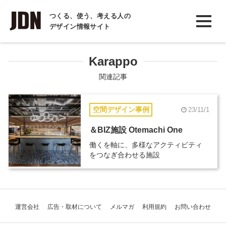
INTERVIEW
つくる、使う、考える人の
デザイン情報サイト
インタビュー
REPORT
Karappo
レポート
関連記事
COLUMN
空間デザイン事例
23/11/1
コラム
＆BIZ施設 Otemachi One
働くを軸に、多様なアクティビティ
をつなぎ合わせる施設
運営会社
広告・取材について
メルマガ
利用規約
お問い合わせ