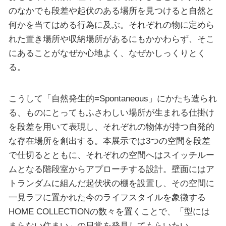
のなかでも段差や起伏のある場所を見つけると自然と
何かを当てはめる行為に及ぶ。それぞれの物に定めら
れた置き場所や収納場所があるにもかかわらず、そこ
にあることがなぜか心地よく、なぜかしっくりとく
る。
こうして「自然発生的=Spontaneous」にかたち造られ
る、ものにとってもふさわしい場所が生まれる仕掛け
を段差を用いて表現し、それぞれの物体が持つ自発的
な存在場所を創出する。本展示では3つの空間を段差
で仕切るとともに、それぞれの空間へはスイッチルー
ムとなる階段室からアプローチする設計。壁面にはア
トランダムに組んだ起伏状の棚を設置し、その空間に
一見ラフに置かれた今のライフスタイルを象徴する
HOME COLLECTIONの数々を置くことで、「型には
まらない住まい」の日常を発見してもらいたい。