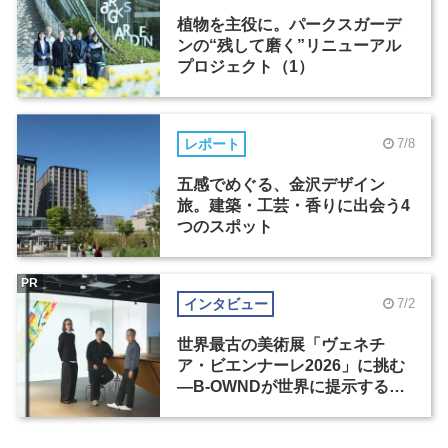
植物を主役に。パークスガーデ
ンの“残して磨く”リニューアル
プロジェクト（1）
レポート
7/8
五感でめぐる、金沢デザイン
旅。建築・工芸・香りに出会う4
つのスポット
PR
インタビュー
7/2
世界最古の美術展「ヴェネチ
ア・ビエンナーレ2026」に挑む
―B-OWNDが世界に提示する美
の基準とは？（前編）