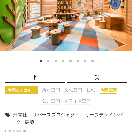
展示空間
文化空間
住宅
商業空間
空間カテゴリー
公共空間
オフィス空間
丹青社
,
リバースプロジェクト
,
リーフデザインパ
ーク
,
建築
2015/4/1 10:00