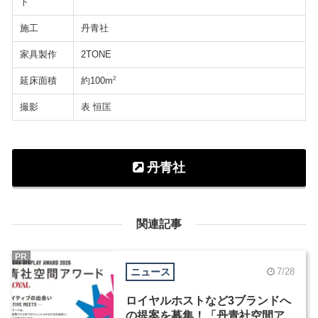
ト
施工
丹青社
家具製作
2TONE
延床面積
2
約100m
撮影
表 恒匡
丹青社
関連記事
PR
ニュース
7/28
ロイヤルホストなど3ブランドへ
の提案を募集！「丹青社空間ア