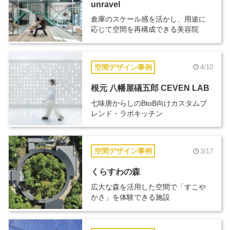
unravel
倉庫のスケール感を活かし、用途に
応じて空間を再構成できる美容院
空間デザイン事例
4/10
根元 八幡屋礒五郎 CEVEN LAB
七味唐からしのBtoB向けカスタムブ
レンド・ラボキッチン
空間デザイン事例
3/17
くらすわの森
広大な森を活用した空間で「すこや
かさ」を体験できる施設