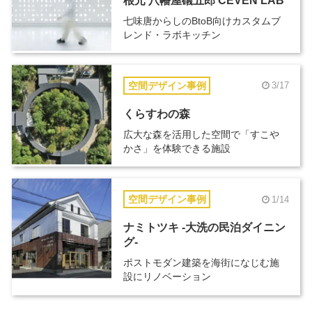
根元 八幡屋礒五郎 CEVEN LAB
七味唐からしのBtoB向けカスタムブ
レンド・ラボキッチン
空間デザイン事例
3/17
くらすわの森
広大な森を活用した空間で「すこや
かさ」を体験できる施設
空間デザイン事例
1/14
ナミトツキ -大洗の民泊ダイニン
グ-
ポストモダン建築を海街になじむ施
設にリノベーション