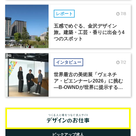
レポート
7/8
五感でめぐる、金沢デザイン
旅。建築・工芸・香りに出会う4
つのスポット
PR
インタビュー
7/2
世界最古の美術展「ヴェネチ
ア・ビエンナーレ2026」に挑む
―B-OWNDが世界に提示する美
の基準とは？（前編）
ピックアップ求人