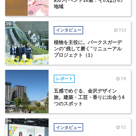
めのイベント10選：そのほかの
地域
PR
インタビュー
7/13
植物を主役に。パークスガーデ
ンの“残して磨く”リニューアル
プロジェクト（1）
レポート
7/8
五感でめぐる、金沢デザイン
旅。建築・工芸・香りに出会う4
つのスポット
PR
インタビュー
7/2