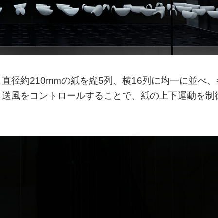
径約210mmの紙を縦5列、横16列に均一に並べ、
。送風をコントロールすることで、紙の上下運動を制