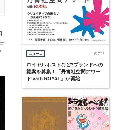
用
カラ
作
7/28
ニュース
ロイヤルホストなど3ブランドへの
提案を募集！「丹青社空間アワー
ド with ROYAL」が開始