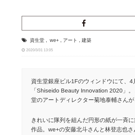
資生堂
,
we+
,
アート
,
建築
2020/3/31 13:05
資生堂銀座ビル1Fのウィンドウにて、4
「Shiseido Beauty Innovatio
堂のアートディレクター菊地泰輔さんが
きれいに隊列を組んだ円形の紙が一斉に
作品。we+の安藤北斗さんと林登志也