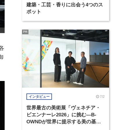
建築・工芸・香りに出会う4つのス
ポット
PR
各
御
7/2
インタビュー
世界最古の美術展「ヴェネチア・
ビエンナーレ2026」に挑む―B-
OWNDが世界に提示する美の基準
とは？（前編）