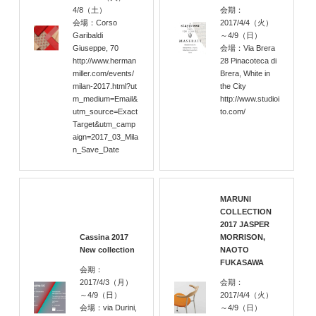
4/8
（土）
会期：
会場：Corso
2017/4/4
（火）
Garibaldi
～4/9
（日）
Giuseppe, 70
会場：Via Brera
http://www.herman
28 Pinacoteca di
miller.com/events/
Brera, White in
milan-2017.html?ut
the City
m_medium=Email&
http://www.studioi
utm_source=Exact
to.com/
Target&utm_camp
aign=2017_03_Mila
n_Save_Date
MARUNI
COLLECTION
2017 JASPER
Cassina 2017
MORRISON,
New collection
NAOTO
FUKASAWA
会期：
2017/4/3
（月）
会期：
～4/9
（日）
2017/4/4
（火）
会場：via Durini,
～4/9
（日）