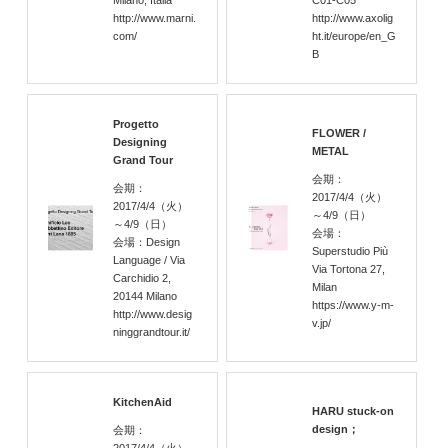
Milano, Italia
C01-C05
http://www.marni.
http://www.axolig
com/
ht.it/europe/en_G
B
Progetto
FLOWER /
Designing
METAL
Grand Tour
会期：
会期：
2017/4/4
（火）
2017/4/4
（火）
～4/9
（日）
～4/9
（日）
会場：
会場：Design
Superstudio Più
Language / Via
Via Tortona 27,
Carchidio 2,
Milan
20144 Milano
https://www.y-m-
http://www.desig
v.jp/
ninggrandtour.it/
KitchenAid
HARU stuck-on
design；
会期：