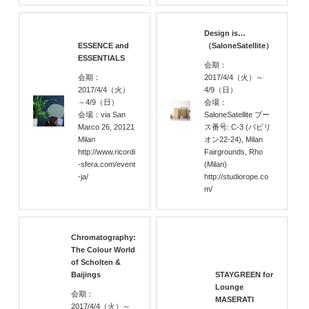
Design is…
ESSENCE and
（SaloneSatellite）
ESSENTIALS
会期：
会期：
2017/4/4
（火）
～
2017/4/4
（火）
4/9
（日）
～4/9
（日）
会場：
会場：via San
SaloneSatellite ブー
Marco 26, 20121
ス番号: C-3 (パビリ
Milan
オン22-24), Milan
http://www.ricordi
Fairgrounds, Rho
-sfera.com/event
(Milan)
-ja/
http://studiorope.co
m/
Chromatography:
The Colour World
of Scholten &
Baijings
STAYGREEN for
Lounge
会期：
MASERATI
2017/4/4
（火）
～