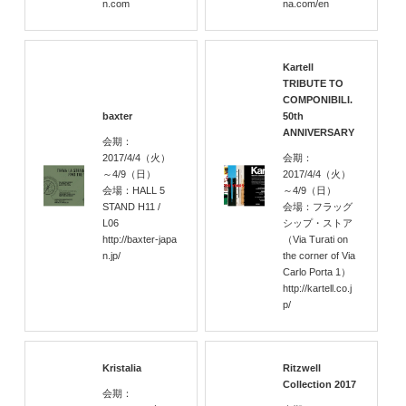
n.com
na.com/en
Kartell
TRIBUTE TO
COMPONIBILI.
baxter
50th
ANNIVERSARY
会期：
2017/4/4
（火）
会期：
～4/9
（日）
2017/4/4
（火）
会場：HALL 5
～4/9
（日）
STAND H11 /
会場：フラッグ
L06
シップ・ストア
http://baxter-japa
（Via Turati on
n.jp/
the corner of Via
Carlo Porta 1）
http://kartell.co.j
p/
Kristalia
Ritzwell
Collection 2017
会期：