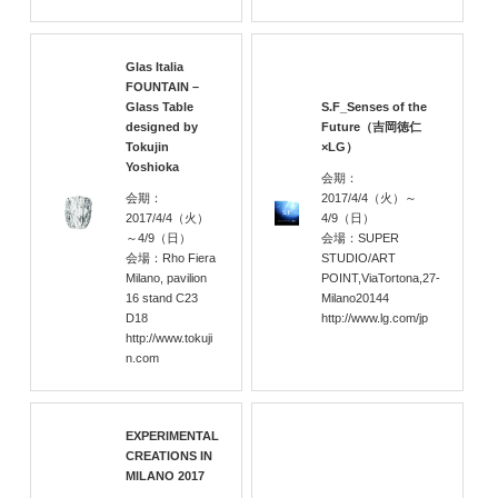
Glas Italia
FOUNTAIN –
Glass Table
S.F_Senses of the
designed by
Future（吉岡徳仁
Tokujin
×LG）
Yoshioka
会期：
会期：
2017/4/4
（火）
～
2017/4/4
（火）
4/9
（日）
～4/9
（日）
会場：SUPER
会場：Rho Fiera
STUDIO/ART
Milano, pavilion
POINT,ViaTortona,27-
16 stand C23
Milano20144
D18
http://www.lg.com/jp
http://www.tokuji
n.com
EXPERIMENTAL
CREATIONS IN
MILANO 2017