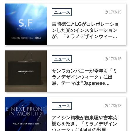
ニュース
17/3/15
吉岡徳仁とLGがコレボレーショ
ンした光のインスタレーション
が、「ミラノデザインウィー
ク」で展示
ニュース
17/3/15
サンワカンパニーが今年も「ミ
ラノデザインウィーク」に出
展、テーマは “Japanese
Modern Vintage”
ニュース
17/3/13
アイシン精機が吉泉聡や吉本英
樹らを招き、「ミラノデザイン
ウィーク」に4回目の出展