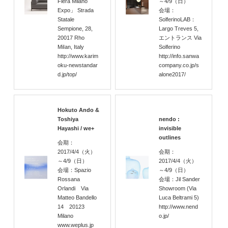
Fiera Milano
～4/9
（日）
Expo」 Strada
会場：
Statale
SolferinoLAB：
Sempione, 28,
Largo Treves 5,
20017 Rho
エントランス Via
MiIan, Italy
Solferino
http://www.karim
http://info.sanwa
oku-newstandar
company.co.jp/s
d.jp/top/
alone2017/
Hokuto Ando &
Toshiya
nendo :
Hayashi / we+
invisible
outlines
会期：
2017/4/4
（火）
会期：
～4/9
（日）
2017/4/4
（火）
会場：Spazio
～4/9
（日）
Rossana
会場：Jil Sander
Orlandi Via
Showroom (Via
Matteo Bandello
Luca Beltrami 5)
14 20123
http://www.nend
Milano
o.jp/
www.weplus.jp