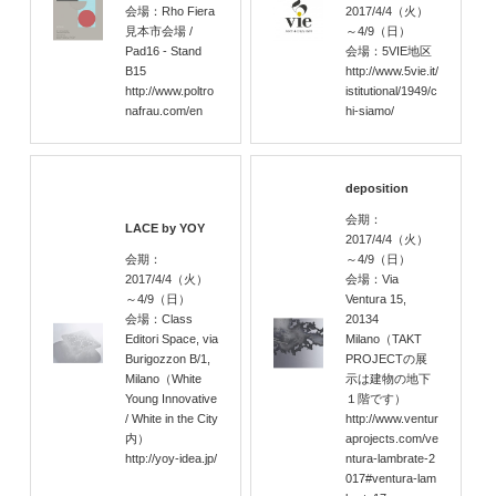
会場：Rho Fiera
2017/4/4
（火）
見本市会場 /
～4/9
（日）
Pad16 - Stand
会場：5VIE地区
B15
http://www.5vie.it/
http://www.poltro
istitutional/1949/c
nafrau.com/en
hi-siamo/
deposition
会期：
LACE by YOY
2017/4/4
（火）
会期：
～4/9
（日）
2017/4/4
（火）
会場：Via
～4/9
（日）
Ventura 15,
会場：Class
20134
Editori Space, via
Milano（TAKT
Burigozzon B/1,
PROJECTの展
Milano（White
示は建物の地下
Young Innovative
１階です）
/ White in the City
http://www.ventur
内）
aprojects.com/ve
http://yoy-idea.jp/
ntura-lambrate-2
017#ventura-lam