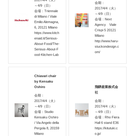
2017/4/4
（火）
会期：
～4/9
（日）
2017/4/4
（火）
会場：Triennale
～4/9
（日）
di Milano / Viale
会場：Next
Emilio Alemagna,
Agency Viale
6, 20121 Milano
Crispi 5 20121
https://www.kitch
Milano
enaid.it/Serious-
http://www.haru-
About-Food/The-
stuckondesign.c
Serious-About-F
om/
ood-Kitchen-Lab
Chiavari chair
by Kensaku
Oshiro
飛騨産業株式会
社
会期：
2017/4/4
（火）
会期：
～4/9
（日）
2017/4/4
（火）
会場：Studio
～4/9
（日）
Kensaku Oshiro
会場：Rho Fiera
/ Via Angelo della
Hall 6 stand E36
Pergola 8, 20159
https://kitutuki.c
Milano
o.jp/