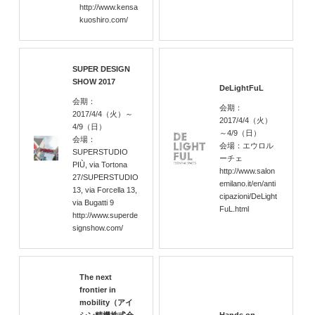
http://www.kensa
kuoshiro.com/
SUPER DESIGN
SHOW 2017
DeLightFuL
会期：
会期：
2017/4/4
（火）
～
2017/4/4
（火）
4/9
（日）
～4/9
（日）
会場：
会場：エウロル
SUPERSTUDIO
ーチェ
PIÙ, via Tortona
http://www.salon
27/SUPERSTUDIO
emilano.it/en/anti
13, via Forcella 13,
cipazioni/DeLight
via Bugatti 9
FuL.html
http://www.superde
signshow.com/
The next
frontier in
mobility（アイ