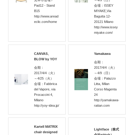
見本市会場 /
～4/9
（日）
Pad12 - Stand
会場：ISSEY
B15
MIYAKE,Via
http://www.aread
Bagutta 12-
eclic.com/home
20121 Milano
http://www.issey
miyake.com/
CANVAS、
Yamakawa
BLOW by YOY
会期：
会期：
2017/4/4
（火）
2017/4/4
（火）
～4/9
（日）
～4/25
（火）
会場：Palazzo
会場：Fabbrica
Litta, Milan
del Vapore, via
Corso Magenta
Procaccini 4,
24
Milano
http://yamakawa-
http://yoy-idea.jp/
rattan.com
Kartell MATRIX
Lightface（株式
chair designed
会社nittoh）