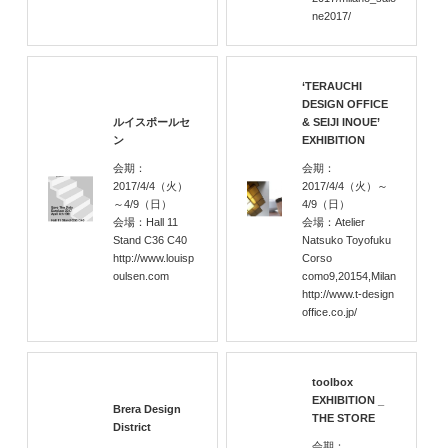
ne2017/
‘TERAUCHI
DESIGN OFFICE
ルイスポールセ
& SEIJI INOUE’
ン
EXHIBITION
会期：
会期：
2017/4/4
（火）
2017/4/4
（火）
～
～4/9
（日）
4/9
（日）
会場：Hall 11
会場：Atelier
Stand C36 C40
Natsuko Toyofuku
http://www.louisp
Corso
oulsen.com
como9,20154,Milan
http://www.t-design
office.co.jp/
toolbox
EXHIBITION _
Brera Design
THE STORE
District
会期：