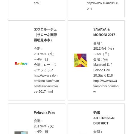
ent/
http://www.16and19.c
om/
エウロルーチェ
SAWAYA &
（サローネ国際
MORONI 2017
照明見本市）
会期：
会期：
2017/4/4
（火）
2017/4/4
（火）
～4/9
（日）
～4/9
（日）
会場：Via
会場：ロー・フ
Manzoni 11 /
ィエラミラノ
Salone Hall
http://www.salon
20,Stand E18
emilano.it/en/man
http://www.sawa
ifestazioni/eurolu
yamoroni.com/no
ce-2017.html
w
Poltrona Frau
5VIE
ART+DESIGN
会期：
DISTRICT
2017/4/4
（火）
～4/9
（日）
会期：