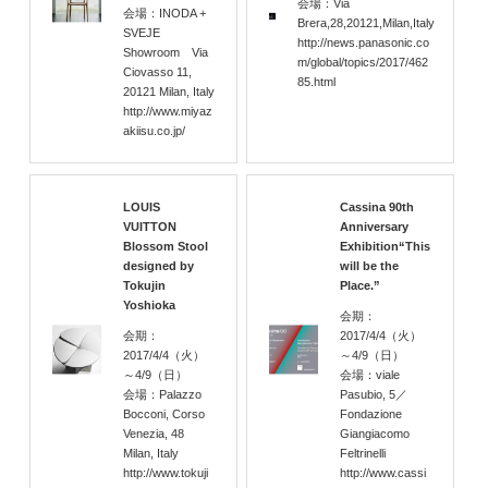
会場：Via
会場：INODA +
Brera,28,20121,Milan,Italy
SVEJE
http://news.panasonic.co
Showroom Via
m/global/topics/2017/462
Ciovasso 11,
85.html
20121 Milan, Italy
http://www.miyaz
akiisu.co.jp/
LOUIS
Cassina 90th
VUITTON
Anniversary
Blossom Stool
Exhibition“This
designed by
will be the
Tokujin
Place.”
Yoshioka
会期：
会期：
2017/4/4
（火）
2017/4/4
（火）
～4/9
（日）
～4/9
（日）
会場：viale
会場：Palazzo
Pasubio, 5／
Bocconi, Corso
Fondazione
Venezia, 48
Giangiacomo
Milan, Italy
Feltrinelli
http://www.tokuji
http://www.cassi