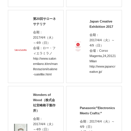
第20回サローネ
Japan Creative
サテリテ
Exhibition 2017
会期：
会期：
2017/4/4
（火）
2017/4/4
（火）
～
～4/9
（日）
4/9
（日）
会場：ロー・フ
会場：Corso
ィエラミラノ
Magenta,24,20121
http://www.salon
Milan
emilano.it/en/man
http://www.japancr
ifestazioni/salone
eative.jp/
-satellite.html
Wonders of
Wood（株式会
社宮崎椅子製作
Panasonic”Electronics
所）
Meets Crafts:”
会期：
会期：2017/4/4
（火）
～
2017/4/4
（火）
4/9
（日）
～4/9
（日）