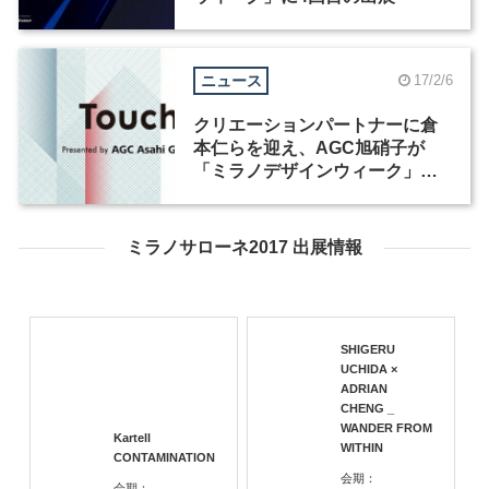
ニュース
17/2/6
クリエーションパートナーに倉
本仁らを迎え、AGC旭硝子が
「ミラノデザインウィーク」に
今年も参加
ミラノサローネ2017 出展情報
SHIGERU
UCHIDA ×
ADRIAN
CHENG _
WANDER FROM
Kartell
WITHIN
CONTAMINATION
会期：
会期：