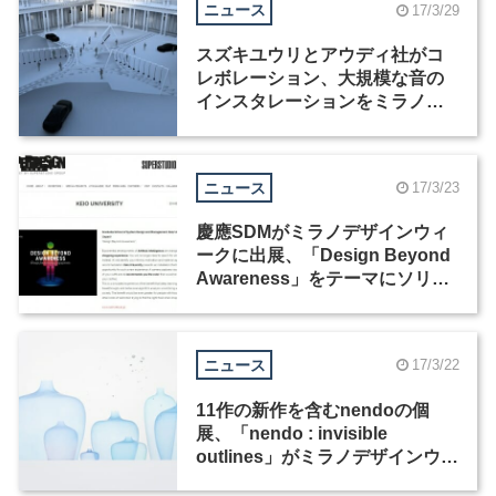
ニュース
17/3/29
スズキユウリとアウディ社がコ
レボレーション、大規模な音の
インスタレーションをミラノサ
ローネ期間中に開催
ニュース
17/3/23
慶應SDMがミラノデザインウィ
ークに出展、「Design Beyond
Awareness」をテーマにソリュ
ーションを展示
ニュース
17/3/22
11作の新作を含むnendoの個
展、「nendo : invisible
outlines」がミラノデザインウィ
ークで開催