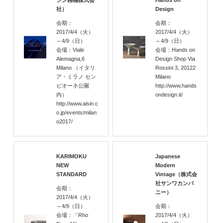
シン精機株式会
Hands on
社）
Design
会期：
会期：
2017/4/4
（火）
2017/4/4
（火）
～4/9
（日）
～4/9
（日）
会場：Viale
会場：Hands on
Alemagna,6
Design Shop Via
Milano （イタリ
Rossini 3, 20122
ア・ミラノ セン
Milano
ピオーネ公園
http://www.hands
内）
ondesign.it/
http://www.aisin.c
o.jp/events/milan
o2017/
KARIMOKU
Japanese
NEW
Modern
STANDARD
Vintage（株式会
社サンワカンパ
会期：
ニー）
2017/4/4
（火）
～4/9
（日）
会期：
会場：「Rho
2017/4/4
（火）