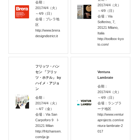
会期：
2017/4/4
（火）
2017/4/4
（火）
～4/9
（日）
～4/9
（日）
会場：Via
会場：ブレラ地
Solferino, 7,
区
20121 Milano,
http://www.brera
Italia
designdistrict.it
http://toolbox-kyo
to.com/
フリッツ・ハン
セン 「フリッ
Ventura
ツ・ホテル」 by
Lambrate
ハイメ・アジョ
会期：
ン
2017/4/4
（火）
会期：
～4/9
（日）
2017/4/4
（火）
会場：ランブラ
～4/7
（金）
ーテ地区
会場：Via San
http://www.ventur
Carpoforo 9 I-
aprojects.com/ve
20121 Milan
ntura-lambrate-2
http://fritzhansen.
017
com/ja-jp