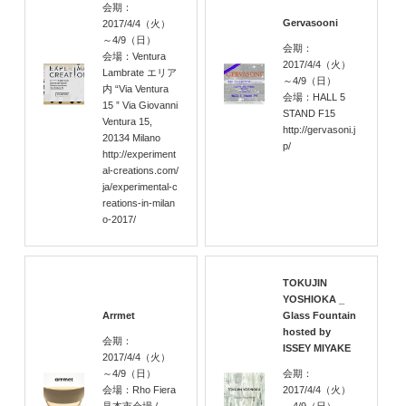
会期：
Gervasooni
2017/4/4
（火）
～4/9
（日）
会期：
会場：Ventura
2017/4/4
（火）
Lambrate エリア
～4/9
（日）
内 “Via Ventura
会場：HALL 5
15 ” Via Giovanni
STAND F15
Ventura 15,
http://gervasoni.j
20134 Milano
p/
http://experiment
al-creations.com/
ja/experimental-c
reations-in-milan
o-2017/
TOKUJIN
YOSHIOKA _
Arrmet
Glass Fountain
hosted by
会期：
ISSEY MIYAKE
2017/4/4
（火）
～4/9
（日）
会期：
会場：Rho Fiera
2017/4/4
（火）