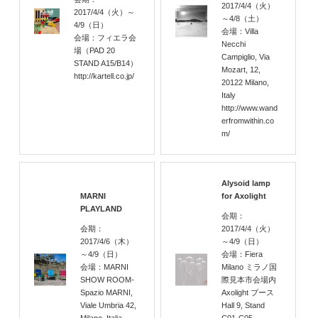
2017/4/4
（火）
2017/4/4
（火）
～
～4/8
（土）
4/9
（日）
会場：Villa
会場：フィエラ会
Necchi
場（PAD 20
Campiglio, Via
STAND A15/B14）
Mozart, 12,
http://kartell.co.jp/
20122 Milano,
Italy
http://www.wand
erfromwithin.co
m/
Alysoid lamp
MARNI
for Axolight
PLAYLAND
会期：
会期：
2017/4/4
（火）
2017/4/6
（木）
～4/9
（日）
～4/9
（日）
会場：Fiera
会場：MARNI
Milano ミラノ国
SHOW ROOM-
際見本市会場内
Spazio MARNI,
Axolight ブース
Viale Umbria 42,
Hall 9, Stand