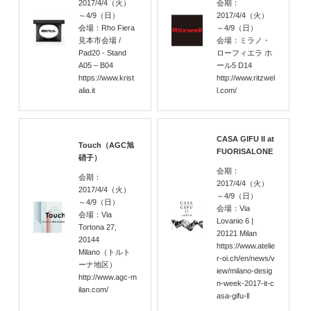
2017/4/4
（火）
会期：
～4/9
（日）
2017/4/4
（火）
会場：Rho Fiera
～4/9
（日）
見本市会場 /
会場：ミラノ・
Pad20 - Stand
ローフィエラ ホ
A05 – B04
ール5 D14
https://www.krist
http://www.ritzwel
alia.it
l.com/
CASA GIFU II at
Touch（AGC旭
FUORISALONE
硝⼦）
会期：
会期：
2017/4/4
（火）
2017/4/4
（火）
～4/9
（日）
～4/9
（日）
会場：Via
会場：Via
Lovanio 6 |
Tortona 27,
20121 Milan
20144
https://www.atelie
Milano（トルト
r-oi.ch/en/news/v
ーナ地区）
iew/milano-desig
http://www.agc-m
n-week-2017-it-c
ilan.com/
asa-gifu-ll