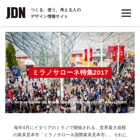
INTERVIEW
つくる、使う、考える人の
デザイン情報サイト
インタビュー
REPORT
レポート
COLUMN
コラム
ミラノサローネ特集2017
Courtesy Salone del Mobile.Milano and photo credit：Alessandro
Russotti
毎年4月にイタリアのミラノで開催される、世界最大規模
の家具見本市「ミラノサローネ国際家具見本市」。それに