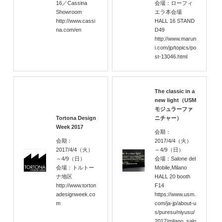
16／Cassina
会場：ローフィ
Showroom
エラ本会場
http://www.cassi
HALL 16 STAND
na.com/en
D49
http://www.marun
i.com/jp/topics/po
st-13046.html
The classic in a
new light（USM
モジュラーファ
Tortona Design
ニチャー）
Week 2017
会期：
会期：
2017/4/4
（火）
2017/4/4
（火）
～4/9
（日）
～4/9
（日）
会場：Salone del
会場：トルトー
Mobile,Milano
ナ地区
HALL 20 booth
http://www.torton
F14
adesignweek.co
https://www.usm.
m
com/ja-jp/about-u
s/puresu/niyusu/
2017/milano_salo