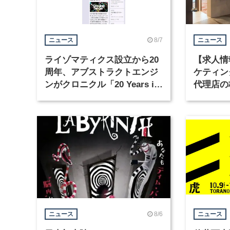
8/7
ニュース
ニュース
ライゾマティクス設立から20
【求人情
周年、アブストラクトエンジ
ケティン
ンがクロニクル「20 Years in
代理店の
Motion」を公開
グラフィ
集
8/6
ニュース
ニュース