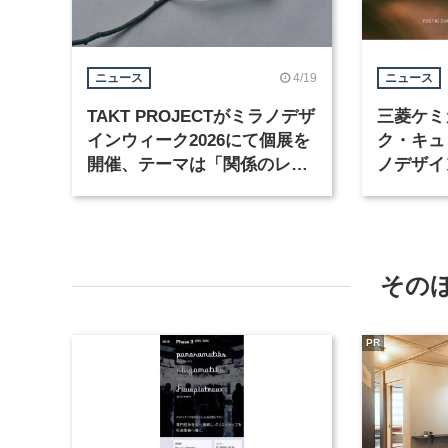
4/19
ニュース
ニュース
TAKT PROJECTがミラノデザ
三菱ケミ
インウィーク2026にて個展を
ク・キュ
開催、テーマは「関係のレッ
ノデザイ
スン」
同展示を
その
PR