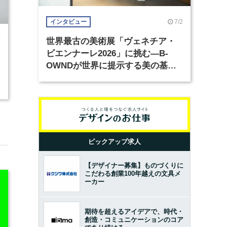
7/2
インタビュー
9
世界最古の美術展「ヴェネチア・
ビエンナーレ2026」に挑む―B-
OWNDが世界に提示する美の基準
とは？（前編）
ピックアップ求人
【デザイナー募集】ものづくりに
こだわる創業100年越えの文具メ
ーカー
期待を超えるアイデアで、時代・
創造・コミュニケーションのコア