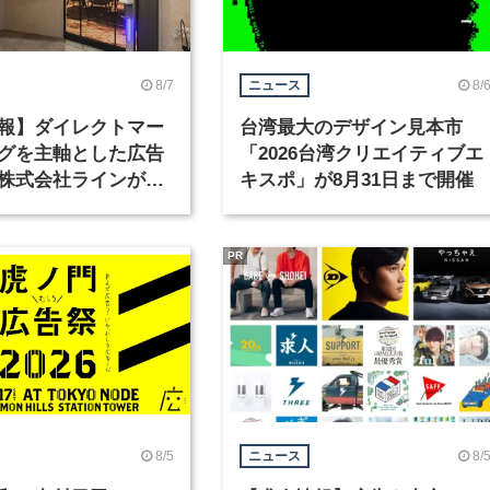
8/7
8/
ニュース
報】ダイレクトマー
台湾最大のデザイン見本市
グを主軸とした広告
「2026台湾クリエイティブエ
株式会社ラインが、
キスポ」が8月31日まで開催
ックデザイナーを募
PR
8/5
8/
ニュース