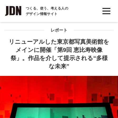
INTERVIEW
つくる、使う、考える人の
デザイン情報サイト
インタビュー
REPORT
レポート
レポート
リニューアルした東京都写真美術館を
メインに開催「第9回 恵比寿映像
COLUMN
祭」。作品を介して提示される“多様
コラム
な未来”