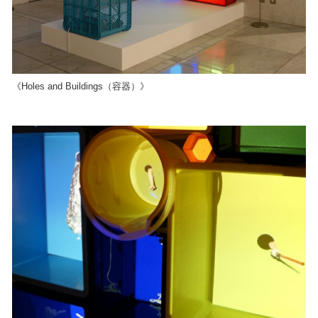
《Holes and Buildings（容器）》