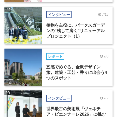
PR
インタビュー
7/13
植物を主役に。パークスガーデ
ンの“残して磨く”リニューアル
プロジェクト（1）
レポート
7/8
五感でめぐる、金沢デザイン
旅。建築・工芸・香りに出会う4
つのスポット
PR
インタビュー
7/2
世界最古の美術展「ヴェネチ
ア・ビエンナーレ2026」に挑む