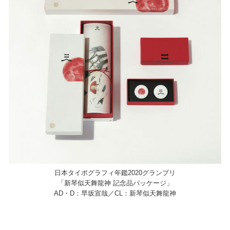
日本タイポグラフィ年鑑2020グランプリ
「新琴似天舞龍神 記念品パッケージ」
AD・D：早坂宣哉／CL：新琴似天舞龍神