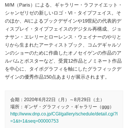
M/M（Paris）による、ギャラリー・ラファイエット・
シャンゼリゼの新しいロゴ・VI・タイプフェイス。そ
のほか、AIによるブックデザインや19世紀の代表的デ
ィスプレイ・タイプフェイスのデジタル再構成、ジョ
ナサン・エレリーとローレンス・ウェイナーのやりと
りから生まれたアーティストブック、コムデギャルソ
ンのショーのために作曲したオノセイゲンの作品のア
ルバムとポスターなど、受賞12作品とノミネート作品
を中心に、タイポグラフィを軸にしたグラフィックデ
ザインの優秀作品150点あまりが展示されます。
会期：2020年6月22日（月）～8月29日（土）
場所：ギンザ・グラフィック・ギャラリー（ggg）
http://www.dnp.co.jp/CGI/gallery/schedule/detail.cgi?l
=1&t=1&seq=00000753