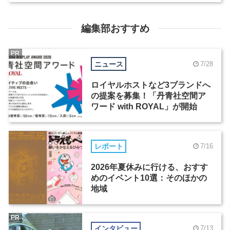
編集部おすすめ
PR
ニュース
7/28
ロイヤルホストなど3ブランドへ
の提案を募集！「丹青社空間ア
ワード with ROYAL」が開始
レポート
7/16
2026年夏休みに行ける、おすす
めのイベント10選：そのほかの
地域
PR
インタビュー
7/13