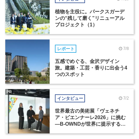
植物を主役に。パークスガーデ
ンの“残して磨く”リニューアル
プロジェクト（1）
レポート
7/8
五感でめぐる、金沢デザイン
旅。建築・工芸・香りに出会う4
つのスポット
PR
インタビュー
7/2
世界最古の美術展「ヴェネチ
ア・ビエンナーレ2026」に挑む
―B-OWNDが世界に提示する美
の基準とは？（前編）