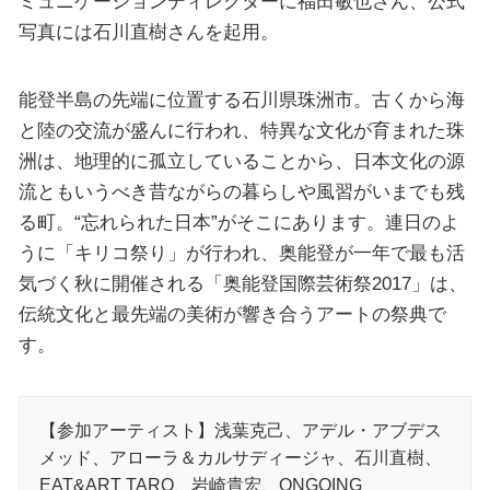
ミュニケーションディレクターに福田敏也さん、公式
写真には石川直樹さんを起用。
能登半島の先端に位置する石川県珠洲市。古くから海
と陸の交流が盛んに行われ、特異な文化が育まれた珠
洲は、地理的に孤立していることから、日本文化の源
流ともいうべき昔ながらの暮らしや風習がいまでも残
る町。“忘れられた日本”がそこにあります。連日のよ
うに「キリコ祭り」が行われ、奥能登が一年で最も活
気づく秋に開催される「奥能登国際芸術祭2017」は、
伝統文化と最先端の美術が響き合うアートの祭典で
す。
【参加アーティスト】浅葉克己、アデル・アブデス
メッド、アローラ＆カルサディージャ、石川直樹、
EAT&ART TARO、岩崎貴宏、ONGOING