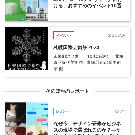
ける、おすすめのイベント10選
イベント
24/2/16
札幌国際芸術祭 2024
未来劇場（東1丁目劇場施設）、北海
道立近代美術館、札幌芸術の森美術
館 他
そのほかのレポート
レポート
8/7
なぜ今、デザイン研修がビジネ
スの現場で選ばれるのか？―研