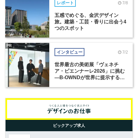
レポート
7/8
五感でめぐる、金沢デザイン
旅。建築・工芸・香りに出会う4
つのスポット
PR
インタビュー
7/2
世界最古の美術展「ヴェネチ
ア・ビエンナーレ2026」に挑む
―B-OWNDが世界に提示する美
の基準とは？（前編）
ピックアップ求人