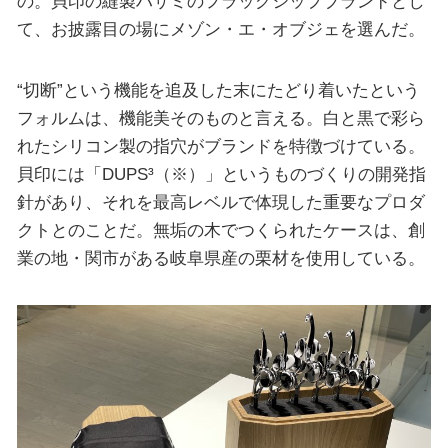
の。貝印の縫製ハサミのフラッグシップブランドとし
て、お披露目の場にメゾン・エ・オブジェを選んだ。
“切断”という機能を追及した末にたどり着いたという
フォルムは、機能美そのものと言える。白と黒で彩ら
れたシリコン製の指穴がブランドを特徴づけている。
貝印には「DUPS³（※）」というものづくりの開発指
針があり、それを最高レベルで体現した重要なプロダ
クトとのことだ。無垢の木でつくられたケースは、創
業の地・関市がある岐阜県産の栗材を使用している。