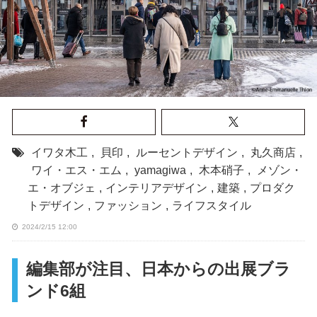
イワタ木工
,
貝印
,
ルーセントデザイン
,
丸久商店
,
ワイ・エス・エム
,
yamagiwa
,
木本硝子
,
メゾン・
エ・オブジェ
,
インテリアデザイン
,
建築
,
プロダク
トデザイン
,
ファッション
,
ライフスタイル
2024/2/15 12:00
編集部が注目、日本からの出展ブラ
ンド6組