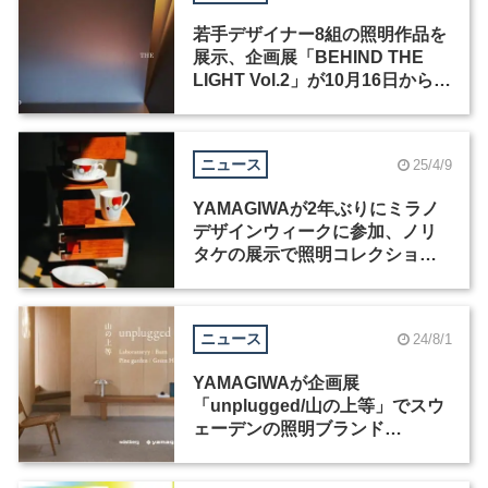
若手デザイナー8組の照明作品を
展示、企画展「BEHIND THE
LIGHT Vol.2」が10月16日から開
催
ニュース
25/4/9
YAMAGIWAが2年ぶりにミラノ
デザインウィークに参加、ノリ
タケの展示で照明コレクション
を公開
ニュース
24/8/1
YAMAGIWAが企画展
「unplugged/山の上等」でスウ
ェーデンの照明ブランド
「Wästberg」を紹介