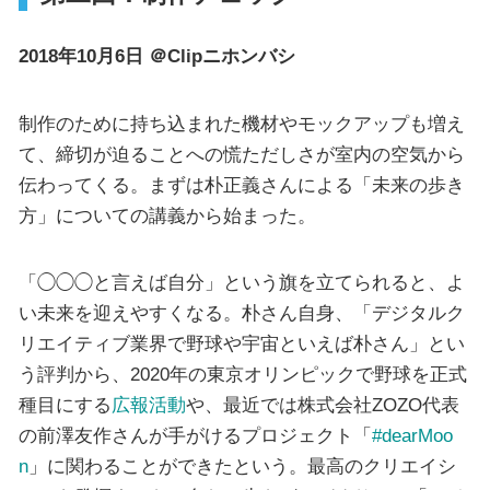
2018年10月6日 ＠Clipニホンバシ
制作のために持ち込まれた機材やモックアップも増え
て、締切が迫ることへの慌ただしさが室内の空気から
伝わってくる。まずは朴正義さんによる「未来の歩き
方」についての講義から始まった。
「◯◯◯と言えば自分」という旗を立てられると、よ
い未来を迎えやすくなる。朴さん自身、「デジタルク
リエイティブ業界で野球や宇宙といえば朴さん」とい
う評判から、2020年の東京オリンピックで野球を正式
種目にする
広報活動
や、最近では株式会社ZOZO代表
の前澤友作さんが手がけるプロジェクト「
#dearMoo
n
」に関わることができたという。最高のクリエイシ