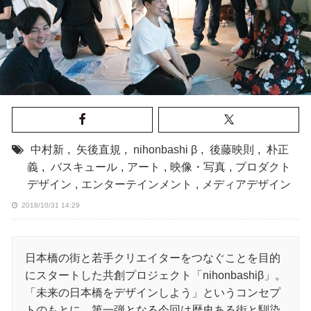
中村新
,
矢後直規
,
nihonbashi β
,
後藤映則
,
朴正
義
,
バスキュール
,
アート
,
映像・写真
,
プロダクト
デザイン
,
エンターテインメント
,
メディアデザイン
2018/10/31 14:29
日本橋の街と若手クリエイターをつなぐことを目的
にスタートした共創プロジェクト「nihonbashiβ」。
「未来の日本橋をデザインしよう」というコンセプ
トのもとに、第一弾となる今回は歴史ある街と馴染