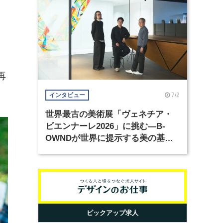
再
7/2
インタビュー
世界最古の美術展「ヴェネチア・
ビエンナーレ2026」に挑む―B-
OWNDが世界に提示する美の基準
とは？（前編）
ピックアップ求人