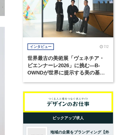
7/2
インタビュー
世界最古の美術展「ヴェネチア・
ビエンナーレ2026」に挑む―B-
OWNDが世界に提示する美の基準
とは？（前編）
ピックアップ求人
地域の企業をブランディング【外