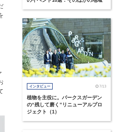
のイベント10選：そのほかの地域
だ
を
PR
ァ
お
7/13
インタビュー
て
植物を主役に。パークスガーデン
の“残して磨く”リニューアルプロ
ジェクト（1）