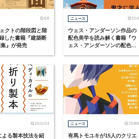
6/8
5/1
ニュース
ジェクトの階段図と階
ウェス・アンダーソン作品の
録した書籍『建築断
配色美学を読み解く書籍『ウ
図集』が発売
ェス・アンダーソンの配色手
帖』が発売
25/11/14
25/9/
ニュース
による製本技法を紹
有馬トモユキが15人のクリエ