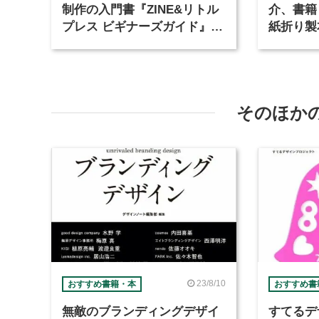
制作の入門書『ZINE&リトル
介、書籍
プレス ビギナーズガイド』が
紙折り製
4月発売
れるかわ
が発売
そのほか
23/8/10
おすすめ書籍・本
おすすめ書
無敵のブランディングデザイ
すてるデ