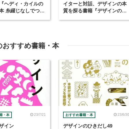
『ヘディ・カイルの
イターと対話、デザインの本
本 糸綴じなしでつく
質を探る書籍『デザインの入
いい本とオブジェ』
口と出口』が発売
のおすすめ書籍・本
23/7/21
23/6/3
籍・本
おすすめ書籍・本
ザイン
デザインのひきだし49