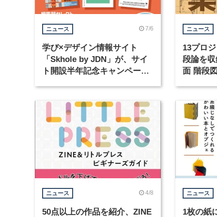
7/6
ニュース
ニュース
学び×デザイン情報サイト
13プロ
「Skhole by JDN」が、サイ
段論を収
ト開設半年記念キャンペーン
面 階段
を実施中
4/8
ニュース
ニュース
50点以上の作品を紹介、ZINE
1枚の紙