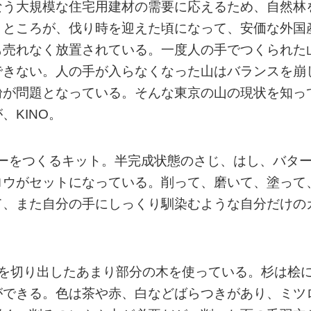
なう大規模な住宅用建材の需要に応えるため、自然林
。ところが、伐り時を迎えた頃になって、安価な外国
も売れなく放置されている。一度人の手でつくられた
できない。人の手が入らなくなった山はバランスを崩
粉が問題となっている。そんな東京の山の現状を知っ
KINO。
リーをつくるキット。半完成状態のさじ、はし、バタ
ロウがセットになっている。削って、磨いて、塗って
て、また自分の手にしっくり馴染むような自分だけの
材を切り出したあまり部分の木を使っている。杉は桧
ができる。色は茶や赤、白などばらつきがあり、ミツ