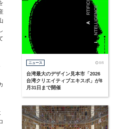
を
産
山
し
て
8/6
ニュース
ー
台湾最大のデザイン見本市「2026
、
台湾クリエイティブエキスポ」が8
カ
月31日まで開催
に
ロ