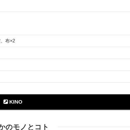
、布×2
KINO
かのモノとコト