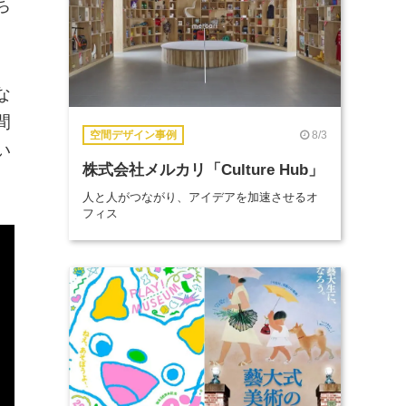
ち
な
間
8/3
空間デザイン事例
い
株式会社メルカリ「Culture Hub」
人と人がつながり、アイデアを加速させるオ
フィス