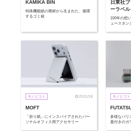
KAMIKA BIN
日東社ブ
ーラベル
特殊機能紙の廃材から生まれた、循環
するゴミ箱
100年の
ュースタン
25/11/18
モノとコト
モノとコト
MOFT
FUTATS
「折り紙」にインスパイアされたパー
多様なバリ
ソナルオフィス用アクセサリー
蓋付きのガ