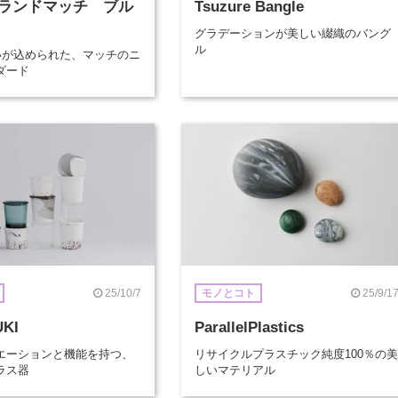
ランドマッチ ブル
Tsuzure Bangle
グラデーションが美しい綴織のバング
ル
想いが込められた、マッチのニ
ダード
25/10/7
25/9/1
モノとコト
UKI
ParallelPlastics
エーションと機能を持つ、
リサイクルプラスチック純度100％の美
ラス器
しいマテリアル