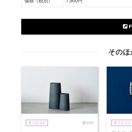
価格（税別）
7,900円
F
そのほ
2/20
モノとコト
モノとコト