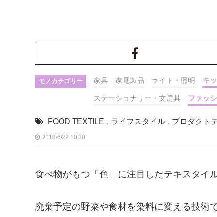
家具
家電製品
ライト・照明
キッ
モノカテゴリー
ステーショナリー・文房具
ファッシ
FOOD TEXTILE
,
ライフスタイル
,
プロダクト
2018/6/22 10:30
食べ物がもつ「色」に注目したテキスタイルプロ
廃棄予定の野菜や食材を染料に変える技術