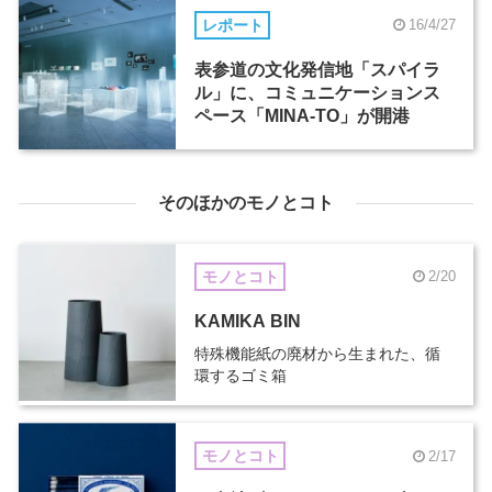
レポート
16/4/27
表参道の文化発信地「スパイラ
ル」に、コミュニケーションス
ペース「MINA-TO」が開港
そのほかのモノとコト
モノとコト
2/20
KAMIKA BIN
特殊機能紙の廃材から生まれた、循
環するゴミ箱
モノとコト
2/17