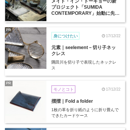
メイド・イン・トーキョーの新
プロジェクト「SUMIDA
CONTEMPORARY」始動に先駆
け、プレビューエキシビション
が2月28日から開催
PR
身につけたい
17/12/22
元素｜seelement－切り子ネッ
クレス
隅田川を切り子で表現したネックレ
ス
PR
モノとコト
17/12/22
摺摺｜Fold a folder
1枚の革を折り紙のように折り畳んで
できたカードケース