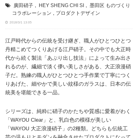
廣田硝子
,
HEY SHENG CHI SI
,
墨田区 ものづくり
コラボレーション
,
プロダクトデザイン
2018/3/1 13:05
江戸時代からの伝統を受け継ぎ、職人がひとつひとつ
丹精こめてつくりあげる江戸硝子。その中でも大正時
代から続く製法「あぶり出し技法」によって生み出さ
れるのが、繊細で淡く儚い美しさがある、大正浪漫硝
子だ。熟練の職人がひとつひとつ手作業で丁寧につく
りあげた、細やかで美しい紋様のガラスは、日本の伝
統美を堪能できる一品。
シリーズは、純粋に硝子のかたちや質感に愛着がわく
「WAYOU Clear」と、乳白色の模様が美しい
「WAYOU 大正浪漫硝子」の2種類。どちらも伝統工
芸の温もりとモダンを融合させたプロダクトになって