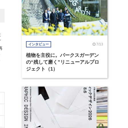
設
イ
7/13
インタビュー
再
セ
植物を主役に。パークスガーデン
イ
の“残して磨く”リニューアルプロ
ジェクト（1）