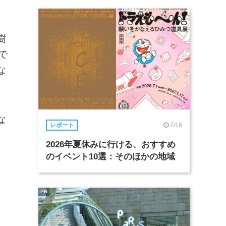
樹
で
な
な
7/16
レポート
2026年夏休みに行ける、おすすめ
のイベント10選：そのほかの地域
ン
PR