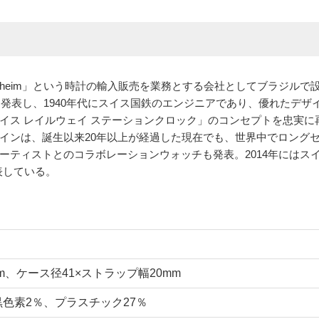
＆Bernheim」という時計の輸入販売を業務とする会社としてブラジルで
を発表し、1940年代にスイス国鉄のエンジニアであり、優れたデザ
イス レイルウェイ ステーションクロック」のコンセプトを忠実に
インは、誕生以来20年以上が経過した現在でも、世界中でロング
ーティストとのコラボレーションウォッチも発表。2014年にはス
発表している。
m、ケース径41×ストラップ幅20mm
黒色素2％、プラスチック27％