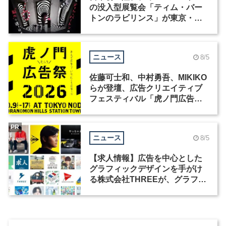
の没入型展覧会「ティム・バー
トンのラビリンス」が東京・豊
洲で開催
ニュース
8/5
佐藤可士和、中村勇吾、MIKIKO
らが登壇、広告クリエイティブ
フェスティバル「虎ノ門広告
祭」の第2回が開催
PR
ニュース
8/5
【求人情報】広告を中心とした
グラフィックデザインを手がけ
る株式会社THREEが、グラフィ
ックデザイナーを募集