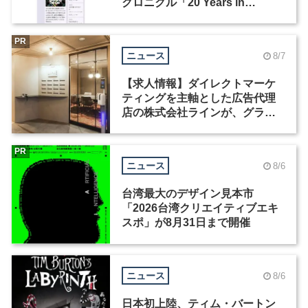
クロニクル「20 Years in
Motion」を公開
PR
ニュース
8/7
【求人情報】ダイレクトマーケ
ティングを主軸とした広告代理
店の株式会社ラインが、グラフ
ィックデザイナーを募集
PR
ニュース
8/6
台湾最大のデザイン見本市
「2026台湾クリエイティブエキ
スポ」が8月31日まで開催
ニュース
8/6
日本初上陸、ティム・バートン