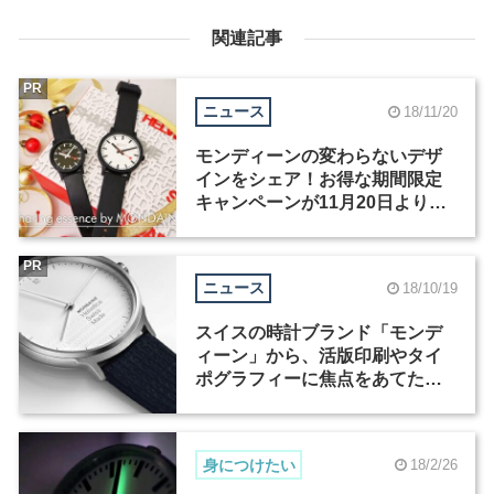
関連記事
PR
ニュース
18/11/20
モンディーンの変わらないデザ
インをシェア！お得な期間限定
キャンペーンが11月20日より開
催
PR
ニュース
18/10/19
スイスの時計ブランド「モンデ
ィーン」から、活版印刷やタイ
ポグラフィーに焦点をあてたス
ペシャル・エディションが発売
身につけたい
18/2/26