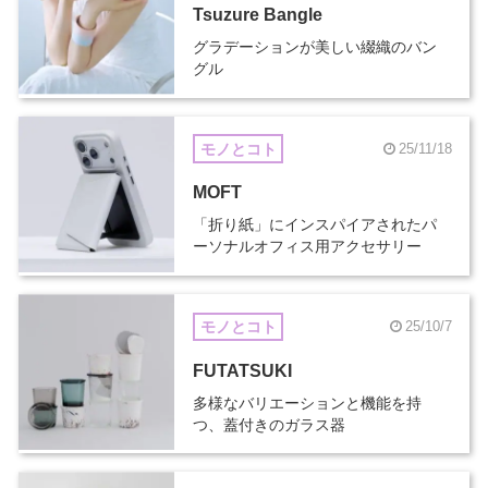
Tsuzure Bangle
グラデーションが美しい綴織のバン
グル
モノとコト
25/11/18
MOFT
「折り紙」にインスパイアされたパ
ーソナルオフィス用アクセサリー
モノとコト
25/10/7
FUTATSUKI
多様なバリエーションと機能を持
つ、蓋付きのガラス器