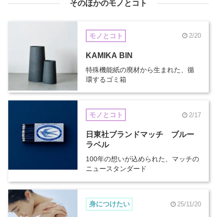
そのほかのモノとコト
モノとコト
2/20
KAMIKA BIN
特殊機能紙の廃材から生まれた、循
環するゴミ箱
モノとコト
2/17
日東社ブランドマッチ ブルー
ラベル
100年の想いが込められた、マッチの
ニュースタンダード
身につけたい
25/11/20