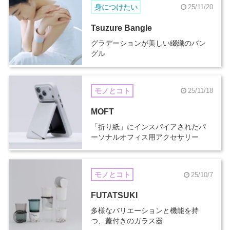
身につけたい
25/11/20
Tsuzure Bangle
グラデーションが美しい綴織のバン
グル
モノとコト
25/11/18
MOFT
「折り紙」にインスパイアされたパ
ーソナルオフィス用アクセサリー
モノとコト
25/10/7
FUTATSUKI
多様なバリエーションと機能を持
つ、蓋付きのガラス器