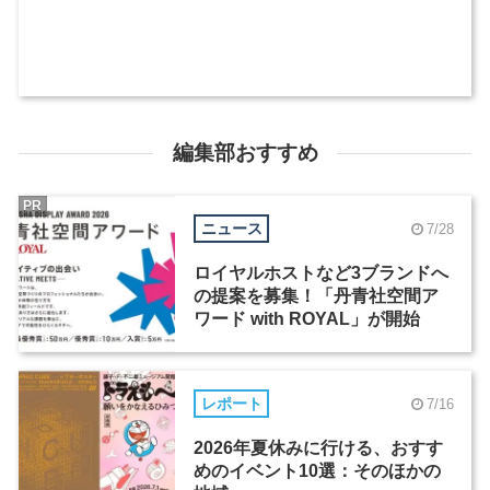
編集部おすすめ
PR
ニュース
7/28
ロイヤルホストなど3ブランドへ
の提案を募集！「丹青社空間ア
ワード with ROYAL」が開始
レポート
7/16
2026年夏休みに行ける、おすす
めのイベント10選：そのほかの