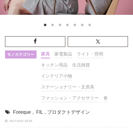
家具
家電製品
ライト・照明
モノカテゴリー
キッチン用品
生活雑貨
インテリア小物
ステーショナリー・文房具
ファッション・アクセサリー
食
Foreque
,
FIL
,
プロダクトデザイン
2017/10/3 18:45