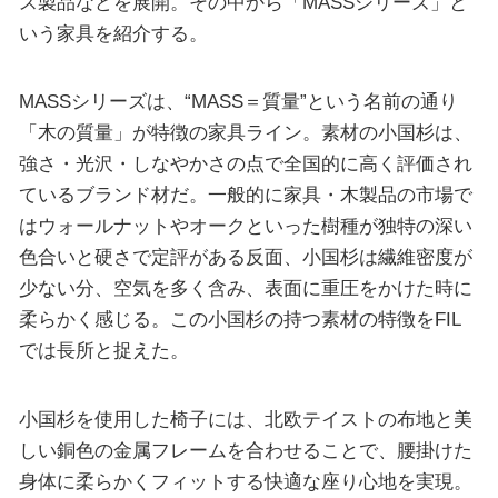
ス製品などを展開。その中から「MASSシリーズ」と
いう家具を紹介する。
MASSシリーズは、“MASS＝質量”という名前の通り
「木の質量」が特徴の家具ライン。素材の小国杉は、
強さ・光沢・しなやかさの点で全国的に高く評価され
ているブランド材だ。一般的に家具・木製品の市場で
はウォールナットやオークといった樹種が独特の深い
色合いと硬さで定評がある反面、小国杉は繊維密度が
少ない分、空気を多く含み、表面に重圧をかけた時に
柔らかく感じる。この小国杉の持つ素材の特徴をFIL
では長所と捉えた。
小国杉を使用した椅子には、北欧テイストの布地と美
しい銅色の金属フレームを合わせることで、腰掛けた
身体に柔らかくフィットする快適な座り心地を実現。