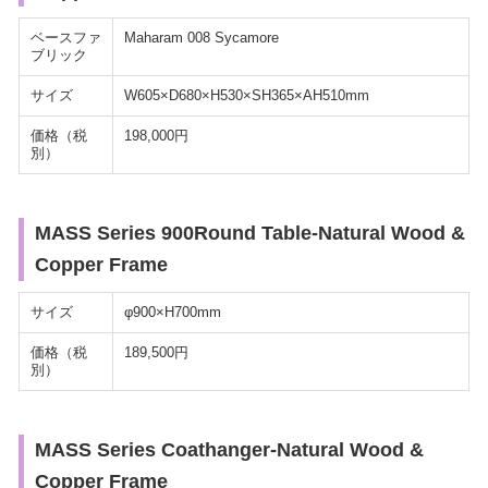
ベースファ
Maharam 008 Sycamore
ブリック
サイズ
W605×D680×H530×SH365×AH510mm
価格（税
198,000円
別）
MASS Series 900Round Table-Natural Wood &
Copper Frame
サイズ
φ900×H700mm
価格（税
189,500円
別）
MASS Series Coathanger-Natural Wood &
Copper Frame