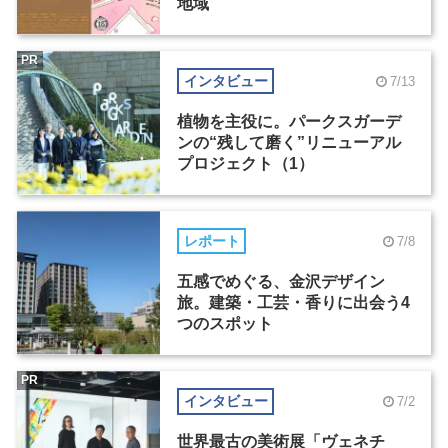
地域
PR
インタビュー
7/13
植物を主役に。パークスガーデ
ンの“残して磨く”リニューアル
プロジェクト（1）
レポート
7/8
五感でめぐる、金沢デザイン
旅。建築・工芸・香りに出会う4
つのスポット
PR
インタビュー
7/2
世界最古の美術展「ヴェネチ